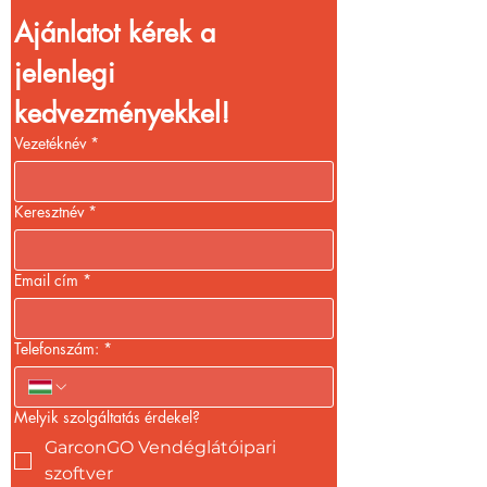
Ajánlatot kérek a 
jelenlegi 
kedvezményekkel!
Vezetéknév
*
Keresztnév
*
Email cím
*
Telefonszám:
*
Melyik szolgáltatás érdekel?
GarconGO Vendéglátóipari
szoftver