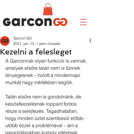
Garcon GO
2021. jan. 15.
1 perc olvasás
Kezelni a felesleget
A Garconnak olyan funkciói is vannak, 
amelyek elsőre talán nem is tűnnek 
lényegesnek – holott a mindennapi 
munkát nagy mértékben segítik.
Talán elsőre nem is gondolnánk, de 
készletkezelésnek roppant fontos 
része a selejtezés. Tagadhatatlan, 
hogy minden üzlet szembesül előbb-
utóbb ezzel a problémával – ám a 
megoldásokban komoly eltérések 