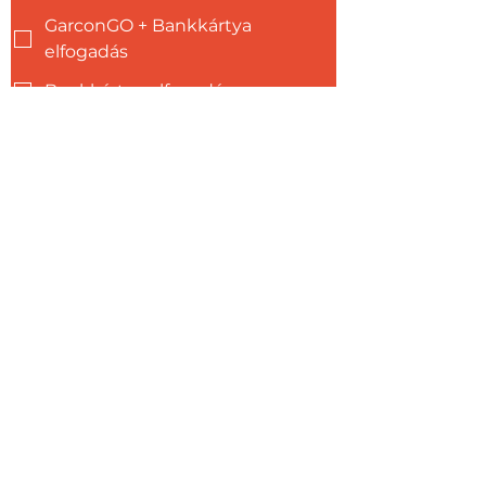
GarconGO + Bankkártya
elfogadás
Bankkártya elfogadás
Írd ide az üzenetedet!
1 munkanapon belül visszahívunk!
Hozzájárulok, hogy a XOFT Kft. 
CRM rendszerében kezelje az 
adataimat és elfogadom az 
adatkezelési nyilatkozatot.
*
Hozzájárulok, hogy a XOFT Kft. 
marketing célú 
megkereséseket küldjön 
számomra akciókról, ajánlatokról 
és aktuálus hírekről.