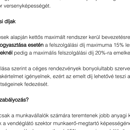
tor versenyképességét.
i díjak
ések alapján kettős maximált rendszer kerül bevezetésre
ogyasztása esetén
 a felszolgálási díj maximuma 15% le
eknél
 pedig a maximális felszolgálási díj 20%-ra emelk
klása szerint a céges rendezvények bonyolultabb szerve
értelmet igényelnek, ezért az emelt díj lehetővé teszi 
tségeinek fedezését.
szabályozás?
csak a munkavállalók számára teremtenek jobb anyagi 
k a vendéglátó szektor munkaerő-megtartó képességén