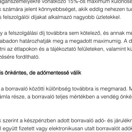
magánszemélyekre vonatkozó 15%-os maximum különösen
ok számára jelent könnyebbséget, akik eddig nehezen tu
felszolgálói díjakat alkalmazó nagyobb üzletekkel.
y a felszolgálási díj továbbra sem kötelező, és annak mé
abadon határozhatják meg a megadott maximumig. A dí
etni az étlapokon és a tájékoztató felületeken, valamint k
ésére fordítható.
 is önkéntes, de adómentessé válik
és a borravaló közötti különbség továbbra is megmarad. M
számla része, a borravaló teljes mértékben a vendég önk
k szerint a készpénzben adott borravaló adó- és járulék
együtt fizetett vagy elektronikusan utalt borravalót adó