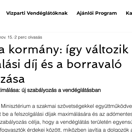
Vízparti Vendéglátóknak
Ajánlói Program
Ka
nov. 15.
2 perc olvasás
a kormány: így változik
lási díj és a borravaló
ozása
aximálása: új szabályozás a vendéglátásban
Minisztérium a szakmai szövetségekkel együttműködve 
 be a felszolgálási díjak maximálására és az adómentes
 szabályozás célja, hogy a vendéglátás területén egyensú
 fogyasztók érdekei között, miközben javítja a dolgozók 