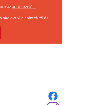
dom az 
adatkezelési 
kciókról, ajánlatokról és 
ás egy helyen,