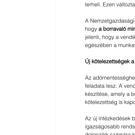
terheli. Ezen változt
A Nemzetgazdasági Mi
hogy 
a borravaló m
jelenti, hogy a vend
egészében a munkav
Új kötelezettségek 
Az adómentességhez s
feladata lesz. A ven
készítése, amely a b
kötelezettség is kap
Az új intézkedések b
igazságosabb rendsz
dolgozóik számára k