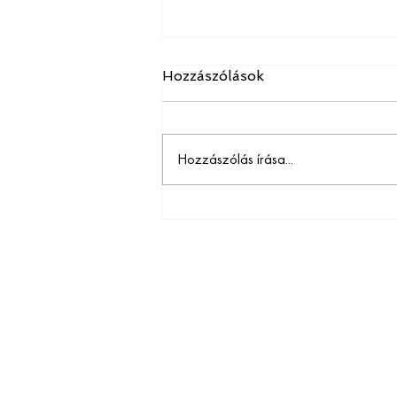
Hozzászólások
Hozzászólás írása...
Jön a szervizdíj
maximalizálás
Vend
Növ