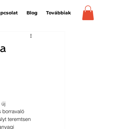
pcsolat
Blog
Továbbiak
 a
új 
 borravaló 
lyt teremtsen 
anyagi 