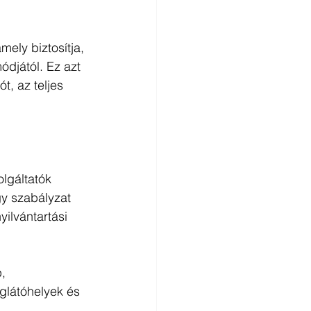
ely biztosítja, 
módjától. Ez azt 
t, az teljes 
lgáltatók 
gy szabályzat 
ilvántartási 
, 
glátóhelyek és 