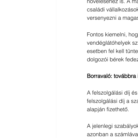
növeléséhez is. A 
családi vállalkozás
versenyezni a magas 
Fontos kiemelni, hog
vendéglátóhelyek sz
esetben fel kell tünt
dolgozói bérek fedez
Borravaló: továbbra
A felszolgálási díj 
felszolgálási díj a 
alapján fizethető.
A jelenlegi szabályo
azonban a számlával 