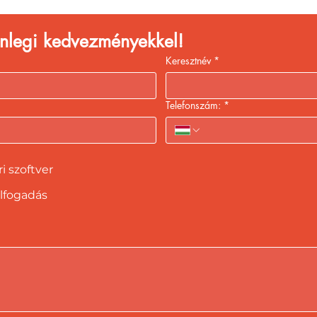
lenlegi kedvezményekkel!
Keresztnév
*
Telefonszám:
*
 szoftver
lfogadás