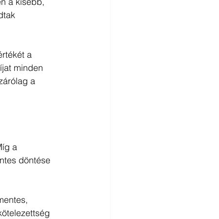
 a kisebb, 
dtak 
rtékét a 
jat minden 
izárólag a 
íg a 
éntes döntése 
mentes, 
kötelezettség 