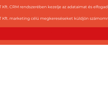
T Kft. CRM rendszerében kezelje az adataimat és elfoga
 Kft. marketing célú megkereséseket küldjön számomra a
Ajánlatot kérek!
t, számlázás, értékesítés, támogat
egyetlen számon!