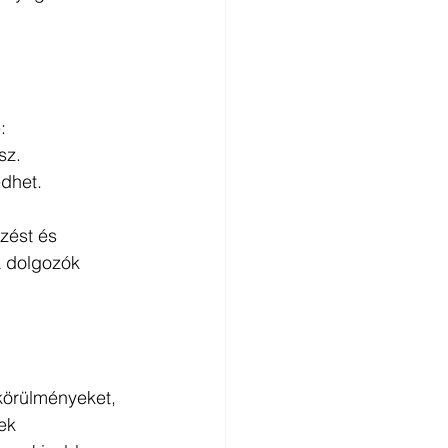
:
sz.
edhet.
zést és 
a dolgozók 
körülményeket, 
ek 