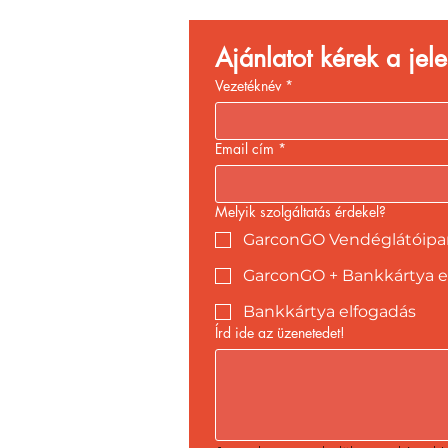
Ajánlatot kérek a je
Vezetéknév
*
Email cím
*
Melyik szolgáltatás érdekel?
GarconGO Vendéglátóipari
GarconGO + Bankkártya e
Bankkártya elfogadás
Írd ide az üzenetedet!