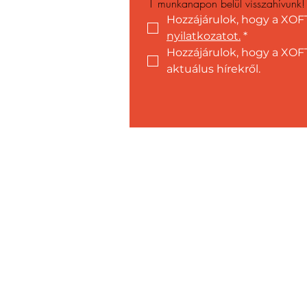
1 munkanapon belül visszahívunk!
Hozzájárulok, hogy a XOF
nyilatkozatot.
*
Hozzájárulok, hogy a XOFT
aktuálus hírekről.
Ügyfélszolgála