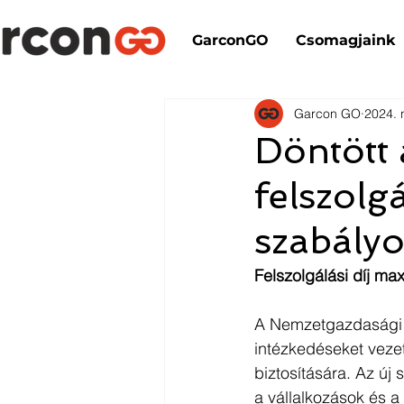
GarconGO
Csomagjaink
Garcon GO
2024. 
Döntött 
felszolgá
szabály
Felszolgálási díj m
A Nemzetgazdasági 
intézkedéseket vezet
biztosítására. Az új
a vállalkozások és a