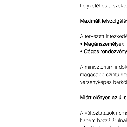
helyzetét és a szek
Maximált felszolgálás
A tervezett intézked
• 
Magánszemélyek f
• 
Céges rendezvény
A minisztérium indo
magasabb szintű szak
versenyképes bérköl
Miért előnyös az új 
A változtatások nem
hanem hozzájárulna