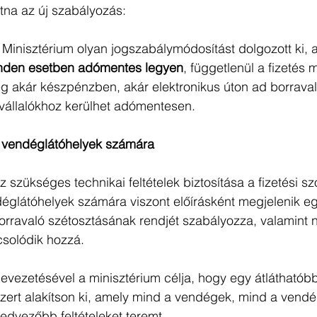
atna az új szabályozás:
nisztérium olyan jogszabálymódosítást dolgozott ki, am
inden esetben adómentes legyen
, függetlenül a fizetés 
ég akár készpénzben, akár elektronikus úton ad borravaló
állalókhoz kerülhet adómentesen.
a vendéglátóhelyek számára
zükséges technikai feltételek biztosítása a fizetési szo
déglátóhelyek számára viszont előírásként megjelenik e
orravaló szétosztásának rendjét szabályozza, valamint ny
csolódik hozzá.
evezetésével a minisztérium célja, hogy egy átláthatóbb
ert alakítson ki, amely mind a vendégek, mind a vendé
edvezőbb feltételeket teremt.