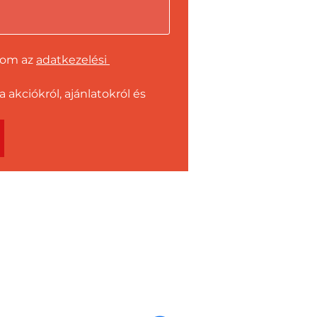
dom az 
adatkezelési 
kciókról, ajánlatokról és 