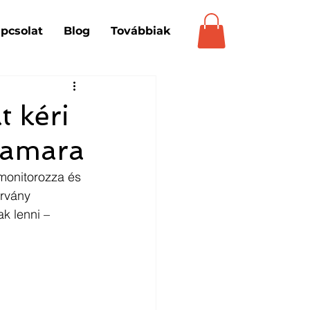
pcsolat
Blog
Továbbiak
t kéri
kamara
monitorozza és 
árvány 
k lenni – 