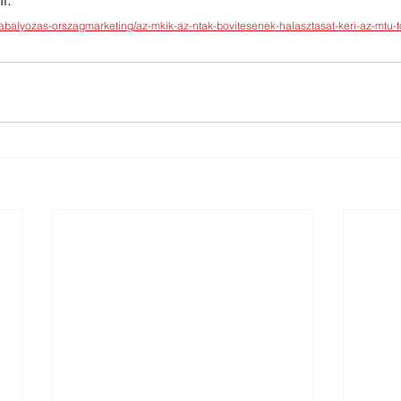
zabalyozas-orszagmarketing/az-mkik-az-ntak-bovitesenek-halasztasat-keri-az-mtu-