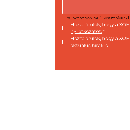
1 munkanapon belül visszahívunk!
Hozzájárulok, hogy a XOF
nyilatkozatot.
*
Hozzájárulok, hogy a XOFT
aktuálus hírekről.