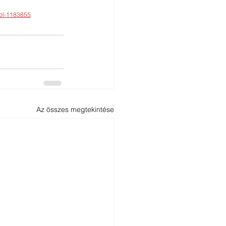
tol-1183855
Az összes megtekintése