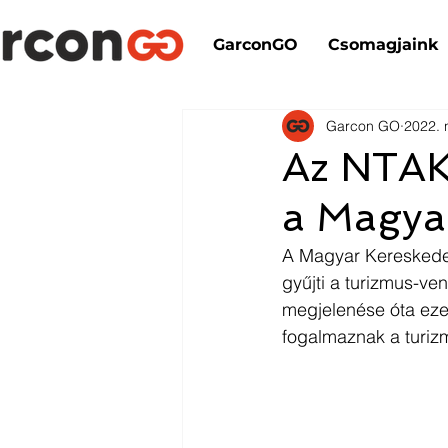
GarconGO
Csomagjaink
Garcon GO
2022. n
Az NTAK 
a Magya
A Magyar Kereskedel
gyűjti a turizmus-ven
megjelenése óta eze
fogalmaznak a turiz