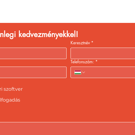
kiszolgálással!
lenlegi kedvezményekkel!
Keresztnév
*
Telefonszám:
*
 szoftver
lfogadás