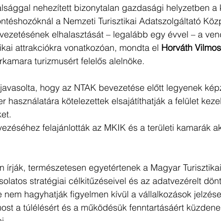
álsággal nehezített bizonytalan gazdasági helyzetben a 
téshozóknál a Nemzeti Turisztikai Adatszolgáltató Köz
evezetésének elhalasztását – legalább egy évvel – a ven
tikai attrakciókra vonatkozóan, mondta el 
Horváth Vilmos
kamara turizmusért felelős alelnöke.
 javasolta, hogy az NTAK bevezetése előtt legyenek kép
 használatára kötelezettek elsajátíthatják a felület kez
et.
zéséhez felajánlották az MKIK és a területi kamarák ak
 írják, természetesen egyetértenek a Magyar Turisztik
solatos stratégiai célkitűzéseivel és az adatvezérelt dön
nem hagyhatják figyelmen kívül a vállalkozások jelzése
ost a túlélésért és a működésük fenntartásáért küzdenek
i.