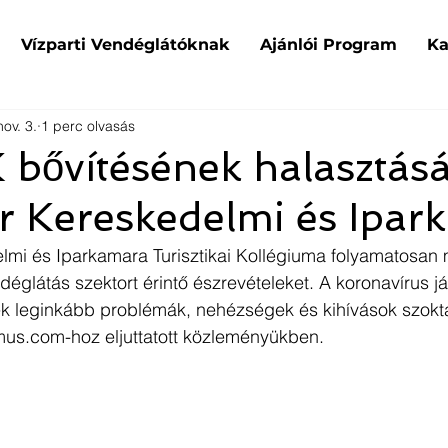
Vízparti Vendéglátóknak
Ajánlói Program
Ka
ov. 3.
1 perc olvasás
bővítésének halasztásá
r Kereskedelmi és Ipar
mi és Iparkamara Turisztikai Kollégiuma folyamatosan 
déglátás szektort érintő észrevételeket. A koronavírus j
k leginkább problémák, nehézségek és kihívások szokta
mus.com-hoz eljuttatott közleményükben.