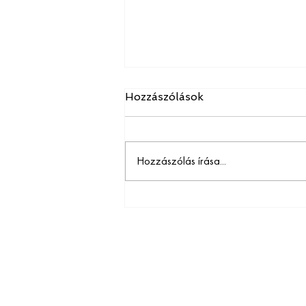
Hozzászólások
Hozzászólás írása...
Digitális borravaló és gyors
fizetés: megöli a
vendégélményt vagy
megmenti a felszolgálót?
Vend
Növ