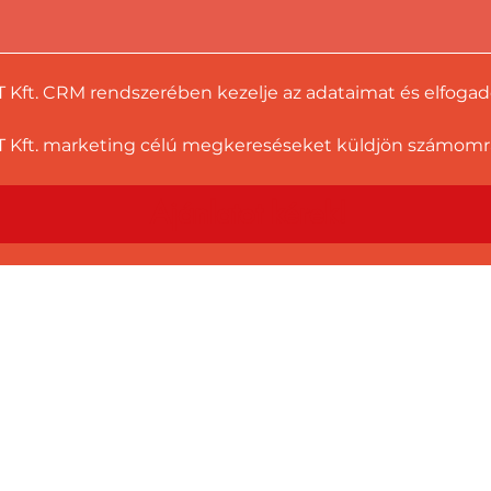
T Kft. CRM rendszerében kezelje az adataimat és elfoga
 Kft. marketing célú megkereséseket küldjön számomra a
Ajánlatot kérek!