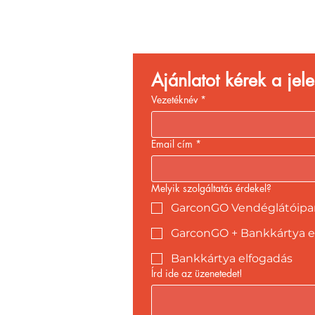
Ajánlatot kérek a je
Vezetéknév
*
Email cím
*
Melyik szolgáltatás érdekel?
GarconGO Vendéglátóipari
GarconGO + Bankkártya e
Bankkártya elfogadás
Írd ide az üzenetedet!