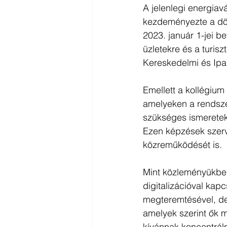
A jelenlegi energiav
kezdeményezte a dön
2023. január 1-jei b
üzletekre és a turisz
Kereskedelmi és Ipar
Emellett a kollégium
amelyeken a rendszer
szükséges ismeretek
Ezen képzések szerve
közreműködését is.
Mint közleményükben
digitalizációval kapc
megteremtésével, de 
amelyek szerint ők m
kívánnak koncentráln