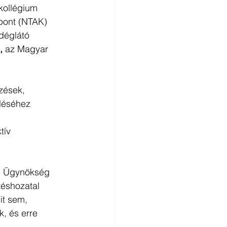
kollégium 
pont (NTAK) 
déglátó 
,
 az Magyar 
zések, 
eléséhez 
tív 
ai Ügynökség 
téshozatal 
it sem, 
, és erre 