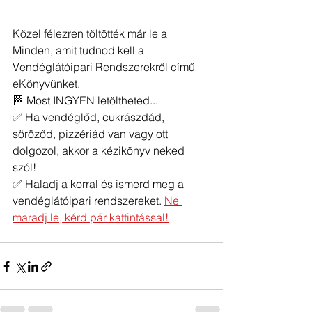
Közel félezren töltötték már le a 
Minden, amit tudnod kell a 
Vendéglátóipari Rendszerekről című 
eKönyvünket. 
🏁 Most INGYEN letöltheted...
✅ Ha vendéglőd, cukrászdád, 
söröződ, pizzériád van vagy ott 
dolgozol, akkor a kézikönyv neked 
szól! 
✅ Haladj a korral és ismerd meg a 
vendéglátóipari rendszereket. 
Ne 
maradj le, kérd pár kattintással!