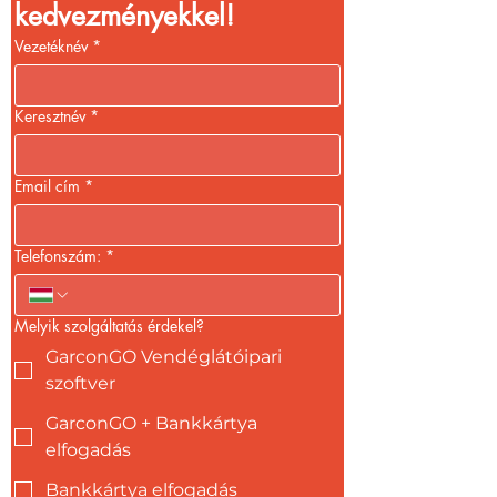
kedvezményekkel!
Vezetéknév
*
Keresztnév
*
Email cím
*
Telefonszám:
*
Melyik szolgáltatás érdekel?
GarconGO Vendéglátóipari
szoftver
GarconGO + Bankkártya
elfogadás
Bankkártya elfogadás