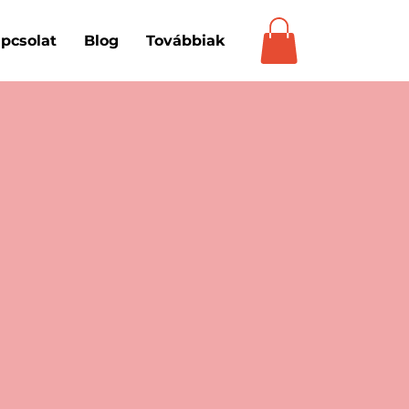
pcsolat
Blog
Továbbiak