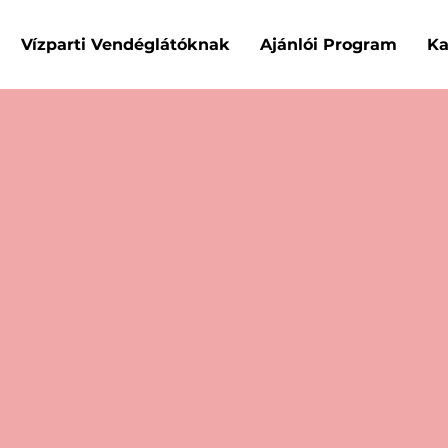
Vízparti Vendéglátóknak
Ajánlói Program
Ka