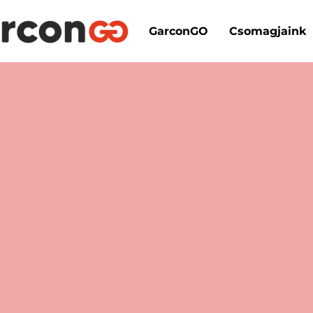
GarconGO
Csomagjaink