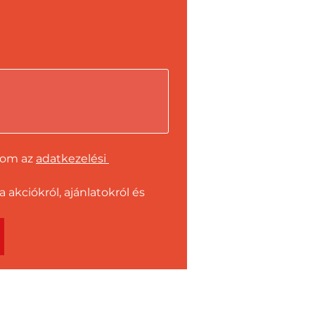
dom az 
adatkezelési 
kciókról, ajánlatokról és 