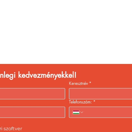
églátóhelyet üzemelte
eld a bevételed gyors
kiszolgálással!
lenlegi kedvezményekkel!
Keresztnév
*
Telefonszám:
*
 szoftver