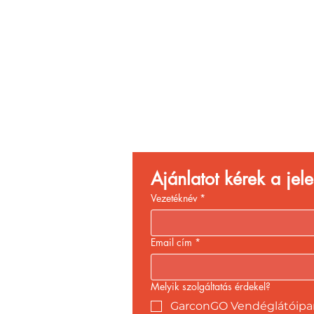
Vend
Növ
Ajánlatot kérek a je
Vezetéknév
*
Email cím
*
Melyik szolgáltatás érdekel?
GarconGO Vendéglátóipari