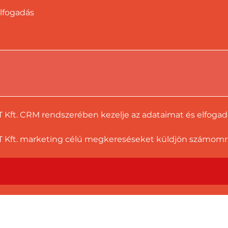
lfogadás
T Kft. CRM rendszerében kezelje az adataimat és elfoga
 Kft. marketing célú megkereséseket küldjön számomra a
Ajánlatot kérek!