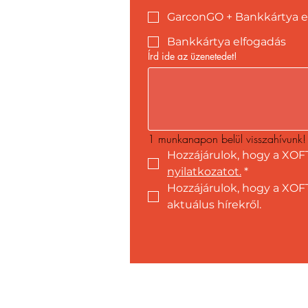
GarconGO + Bankkártya e
Bankkártya elfogadás
Írd ide az üzenetedet!
1 munkanapon belül visszahívunk!
Hozzájárulok, hogy a XOF
nyilatkozatot.
*
Hozzájárulok, hogy a XOFT
aktuálus hírekről.