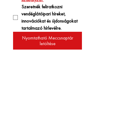
Szeretnék feliratkozni 
vendéglátóipari híreket, 
innovációkat és újdonságokat 
tartalmazó hírlevélre. 
Nyomtatható Meccsnaptár
letöltése
Vendéglátóhelyet
üzemeltetsz?
Növeld a bevételed
gyorsabb
kiszolgálással!
Ajánlatot kérek a 