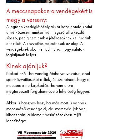
A meccsnapokon a vendégekért is
megy a verseny:
A legtöbb vendéglátóhely akkor kezd gondolkodni
a mérkőzésen, amikor már megszólalt a kezdő
sípszó, pedig nem csak a játékosoknak kell tudniuk
a taktikát. A közvetítés ma már csak az alap. A
vendégeknek okot kell adni arra, hogy nálatok
foglaljanak helyet.
Kinek ajánljuk?
Neked szól, ha vendéglátóhelyet vezetsz, ahol
sportközvetítéseket adtok, és szeretnéd, hogy a
meccsnap ne kapkodás, hanem előre
megtervezett forgalomnövelő lehetőség legyen.
Akkor is hasznos lesz, ha már most is vannak
meccsnéző vendégeid, de szeretnéd jobban
kihasználni a kiemelt mérkőzésekben rejlő
lehetőséget.