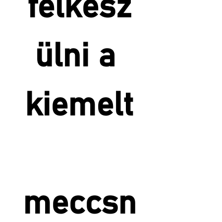
felkész
ülni a 
kiemelt
meccsn