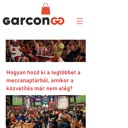
Ingyenesen
letölthető
VB meccsnaptár
Hogyan hozd ki a legtöbbet a
meccsnaptárból, amikor a
közvetítés már nem elég?