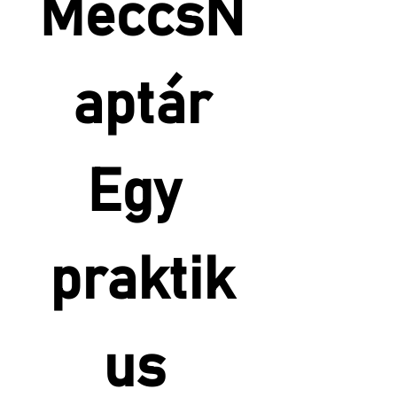
MeccsN
aptár
Egy 
praktik
us 