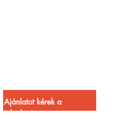
Vendéglátóhelyet
üzemeltetsz?
Növeld a bevételed
gyorsabb
kiszolgálással!
Ajánlatot kérek a 
jelenlegi 
kedvezményekkel!
Vezetéknév
*