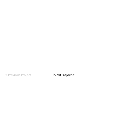
< Previous Project
Next Project >