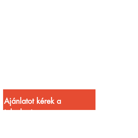
Vendéglátóhelyet
üzemeltetsz?
Növeld a bevételed
gyorsabb
kiszolgálással!
Ajánlatot kérek a 
jelenlegi 
kedvezményekkel!
Vezetéknév
*