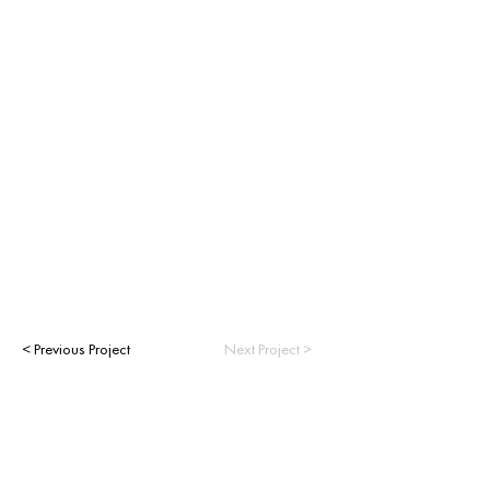
< Previous Project
Next Project >