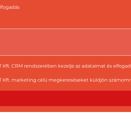
lfogadás
T Kft. CRM rendszerében kezelje az adataimat és elfoga
 Kft. marketing célú megkereséseket küldjön számomra a
Ajánlatot kérek!