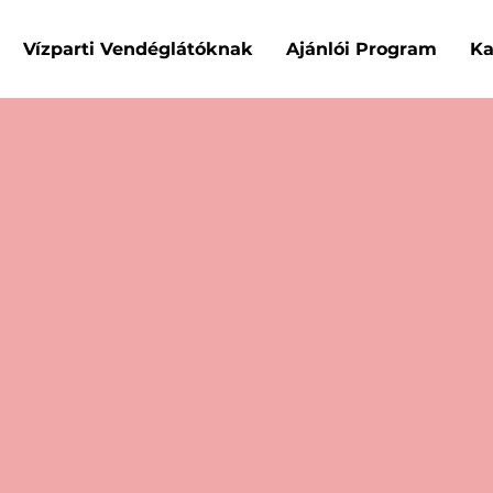
Vízparti Vendéglátóknak
Ajánlói Program
Ka