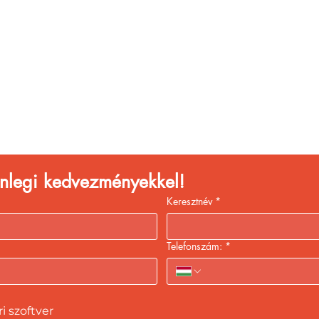
églátóhelyet üzemelte
eld a bevételed gyors
kiszolgálással!
lenlegi kedvezményekkel!
Keresztnév
*
Telefonszám:
*
 szoftver