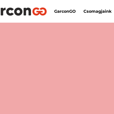
GarconGO
Csomagjaink