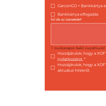
GarconGO + Bankkártya e
Bankkártya elfogadás
Írd ide az üzenetedet!
1 munkanapon belül visszahívunk!
Hozzájárulok, hogy a XOF
nyilatkozatot.
*
Hozzájárulok, hogy a XOFT
aktuálus hírekről.