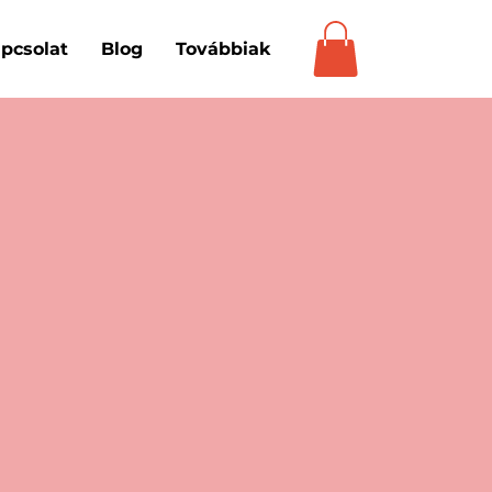
pcsolat
Blog
Továbbiak