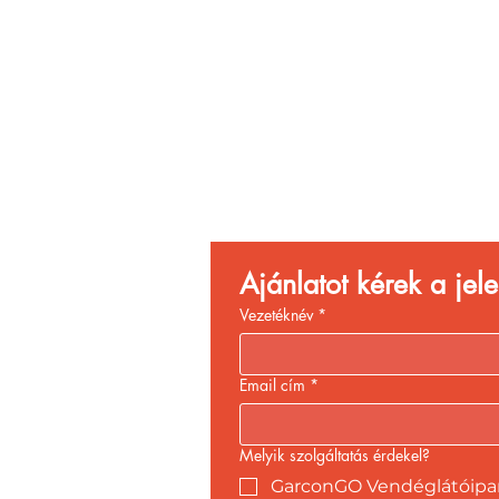
Vend
Növ
Ajánlatot kérek a je
Vezetéknév
*
Email cím
*
Melyik szolgáltatás érdekel?
GarconGO Vendéglátóipari