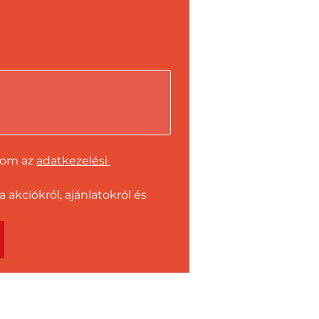
dom az 
adatkezelési 
kciókról, ajánlatokról és 