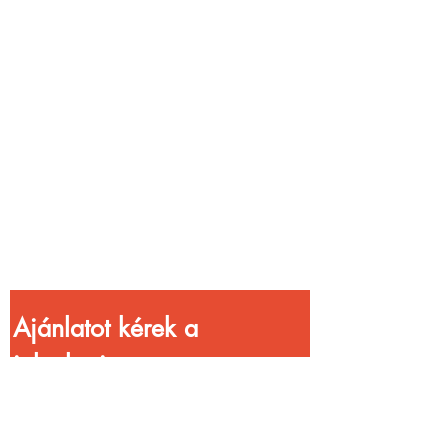
Vendéglátóhelyet
üzemeltetsz?
Növeld a bevételed
gyorsabb
kiszolgálással!
Ajánlatot kérek a 
jelenlegi 
kedvezményekkel!
Vezetéknév
*