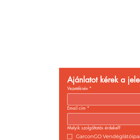
Vend
Növ
Ajánlatot kérek a je
Vezetéknév
*
Email cím
*
Melyik szolgáltatás érdekel?
GarconGO Vendéglátóipari