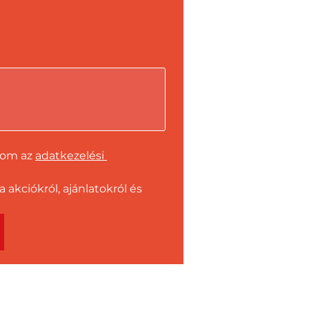
dom az 
adatkezelési 
kciókról, ajánlatokról és 