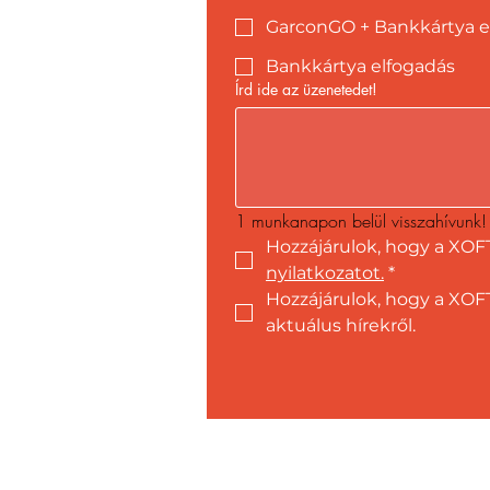
GarconGO + Bankkártya e
Bankkártya elfogadás
Írd ide az üzenetedet!
1 munkanapon belül visszahívunk!
Hozzájárulok, hogy a XOF
nyilatkozatot.
*
Hozzájárulok, hogy a XOFT
aktuálus hírekről.