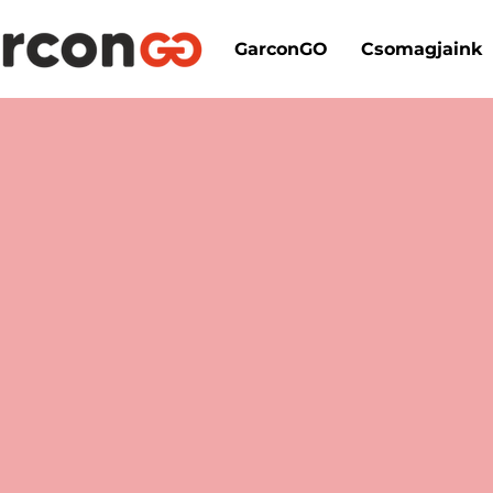
GarconGO
Csomagjaink