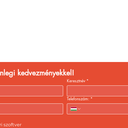
églátóhelyet üzemelte
eld a bevételed gyors
kiszolgálással!
lenlegi kedvezményekkel!
Keresztnév
*
Telefonszám:
*
 szoftver