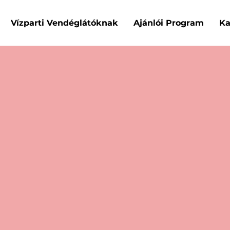
Vízparti Vendéglátóknak
Ajánlói Program
Ka