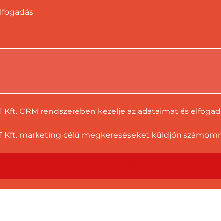
lfogadás
T Kft. CRM rendszerében kezelje az adataimat és elfoga
 Kft. marketing célú megkereséseket küldjön számomra a
Ajánlatot kérek!