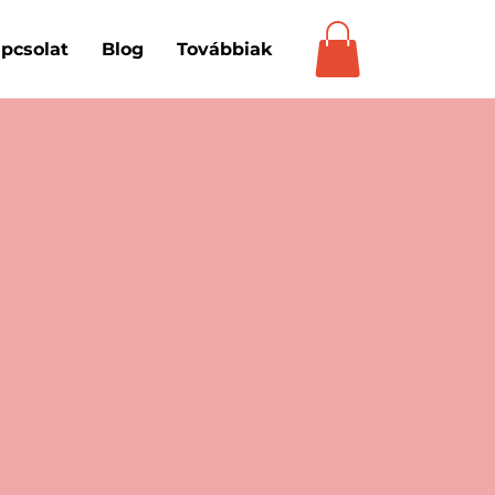
pcsolat
Blog
Továbbiak