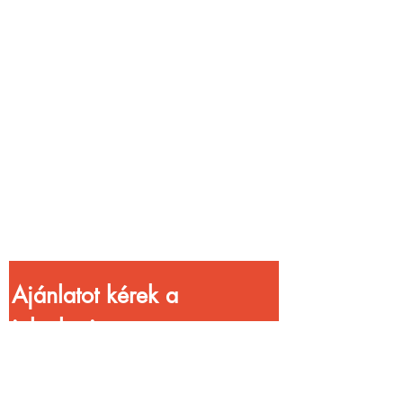
Vendéglátóhelyet
üzemeltetsz?
Növeld a bevételed
gyorsabb
kiszolgálással!
Ajánlatot kérek a 
jelenlegi 
kedvezményekkel!
Vezetéknév
*