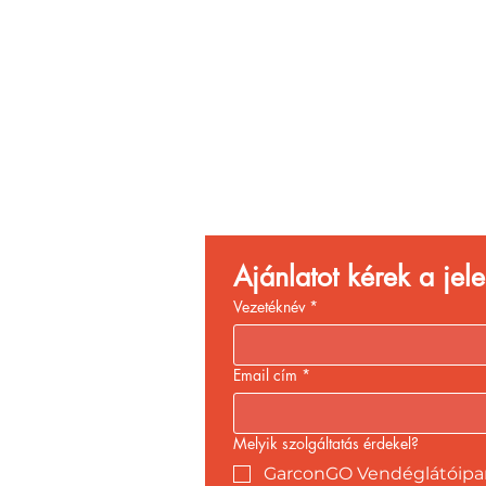
Vend
Növ
Ajánlatot kérek a je
Vezetéknév
*
Email cím
*
Melyik szolgáltatás érdekel?
GarconGO Vendéglátóipari