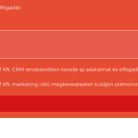
lfogadás
T Kft. CRM rendszerében kezelje az adataimat és elfoga
 Kft. marketing célú megkereséseket küldjön számomra a
Ajánlatot kérek!