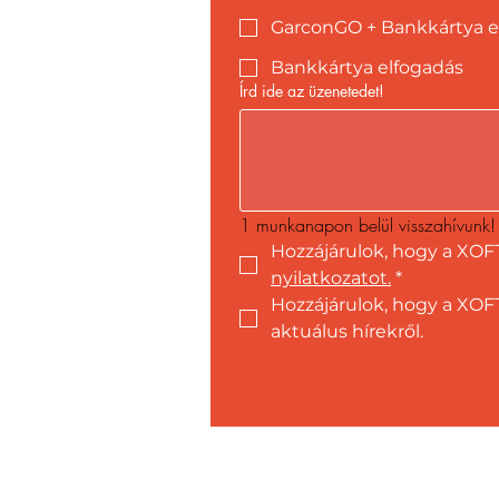
GarconGO + Bankkártya e
Bankkártya elfogadás
Írd ide az üzenetedet!
1 munkanapon belül visszahívunk!
Hozzájárulok, hogy a XOF
nyilatkozatot.
*
Hozzájárulok, hogy a XOFT
aktuálus hírekről.