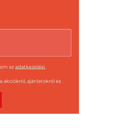
dom az 
adatkezelési 
kciókról, ajánlatokról és 