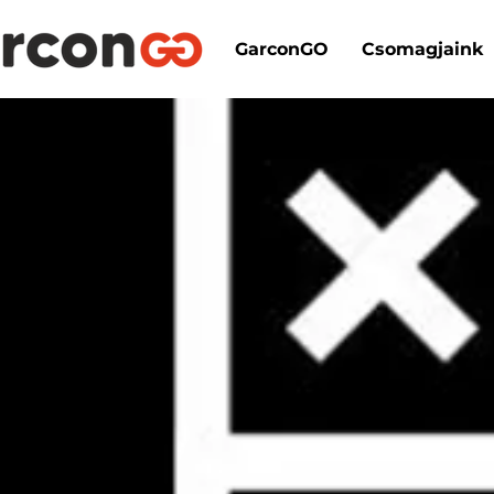
GarconGO
Csomagjaink