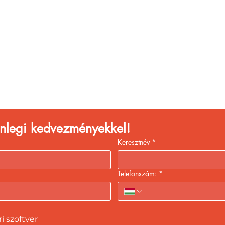
églátóhelyet üzemelte
eld a bevételed gyors
kiszolgálással!
lenlegi kedvezményekkel!
Keresztnév
*
Telefonszám:
*
 szoftver