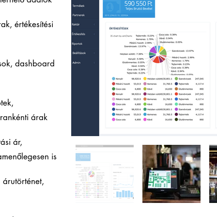
ak, értékesítési
ások, dashboard
tek,
árankénti árak
ási ár,
zamenőlegesen is
árutörténet,