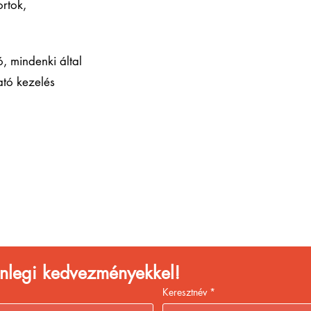
rtok,
ó, mindenki által
ató kezelés
églátóhelyet üzemelte
eld a bevételed gyors
kiszolgálással!
lenlegi kedvezményekkel!
Keresztnév
*