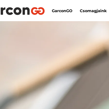
GarconGO
Csomagjaink