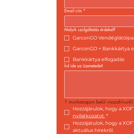
Email cím
*
Melyik szolgáltatás érdekel?
GarconGO Vendéglátóipari
GarconGO + Bankkártya e
Bankkártya elfogadás
Írd ide az üzenetedet!
1 munkanapon belül visszahívunk!
Hozzájárulok, hogy a XOF
nyilatkozatot.
*
Hozzájárulok, hogy a XOFT
aktuálus hírekről.