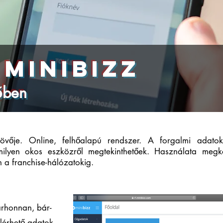
minibizz
őben
jövője. Online, felhőalapú rendszer. A forgalmi adato
ilyen okos eszközről megtekinthetőek. Használata megkö
 a franchise-hálózatokig.
Éttermi program,
raktárkezelő szoftver, vendéglátóipari szoftver, elszámoltató rendszer, éttermi program, stan
árhonnan, bár-
elérhető adatok