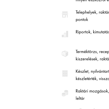
Telephelyek, raktár
pontok
Riportok, kimutat
Terméktörzs, recep
kiszerelések, rakt
Készlet, nyilvántart
készletérték, viss
Raktári mozgások, 
leltár