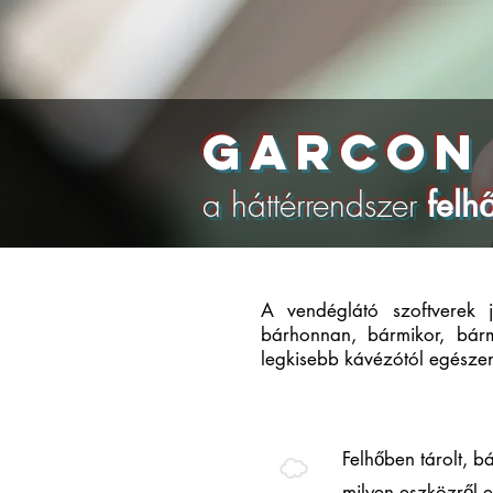
garcon 
a háttérrendszer
felh
A vendéglátó szoftverek 
bárhonnan, bármikor, bárm
legkisebb kávézótól egészen
m
Felhőben tárolt, b
milyen eszközről 