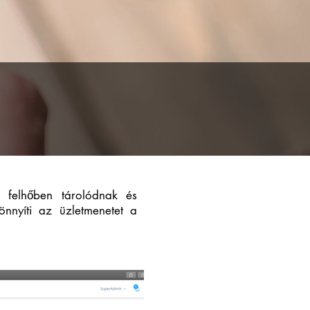
k felhőben tárolódnak és
nnyíti az üzletmenetet a
doló program