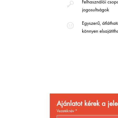
Felhasználói csopo
jogosultságok
Egyszerű, átláthat
könnyen elsajátíth
Vend
Növ
Ajánlatot kérek a je
Vezetéknév
*