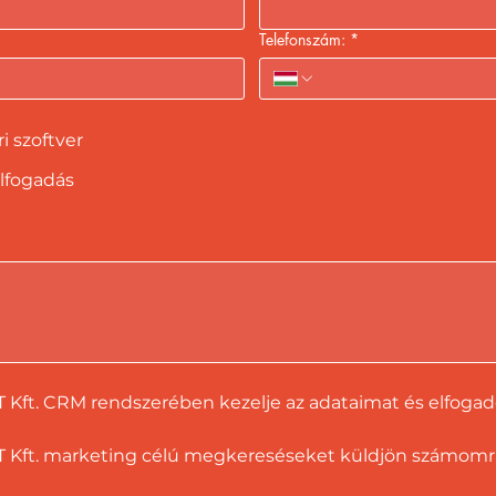
Telefonszám:
*
 szoftver
lfogadás
T Kft. CRM rendszerében kezelje az adataimat és elfoga
 Kft. marketing célú megkereséseket küldjön számomra a