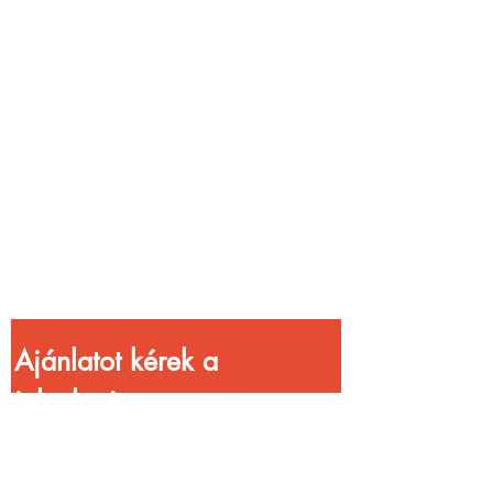
Vendéglátóhelyet
üzemeltetsz?
Növeld a bevételed
gyorsabb
kiszolgálással!
Ajánlatot kérek a 
jelenlegi 
kedvezményekkel!
Vezetéknév
*