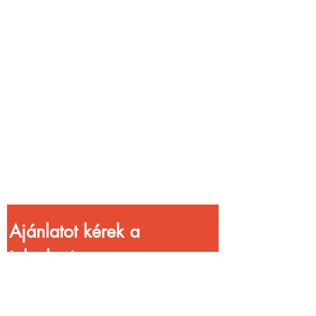
Vendéglátóhelyet
üzemeltetsz?
Növeld a bevételed
gyorsabb
kiszolgálással!
Ajánlatot kérek a 
jelenlegi 
kedvezményekkel!
Vezetéknév
*