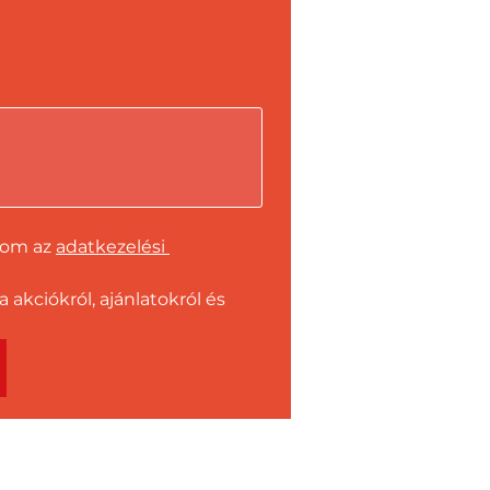
dom az 
adatkezelési 
kciókról, ajánlatokról és 