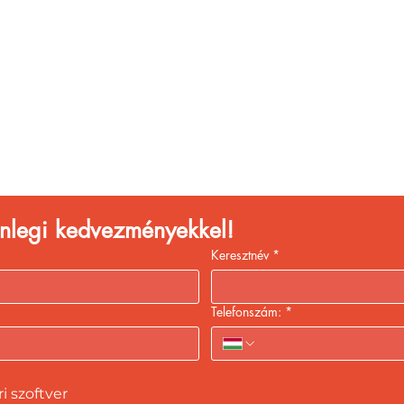
églátóhelyet üzemelte
eld a bevételed gyors
kiszolgálással!
lenlegi kedvezményekkel!
Keresztnév
*
Telefonszám:
*
 szoftver