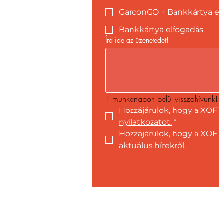
GarconGO + Bankkártya e
Bankkártya elfogadás
Írd ide az üzenetedet!
1 munkanapon belül visszahívunk!
Hozzájárulok, hogy a XOF
nyilatkozatot.
*
Hozzájárulok, hogy a XOFT
aktuálus hírekről.