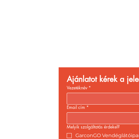
Vend
Növ
Ajánlatot kérek a je
Vezetéknév
*
Email cím
*
Melyik szolgáltatás érdekel?
GarconGO Vendéglátóipari