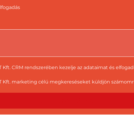
lfogadás
T Kft. CRM rendszerében kezelje az adataimat és elfoga
 Kft. marketing célú megkereséseket küldjön számomra a
Ajánlatot kérek!