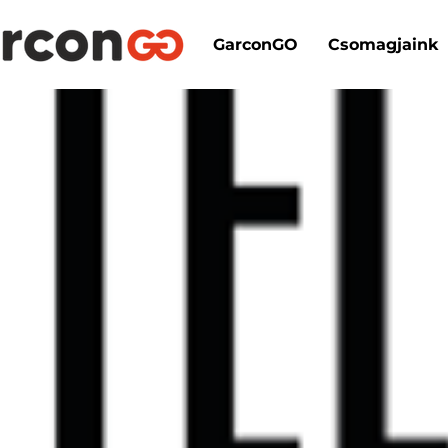
GarconGO
Csomagjaink