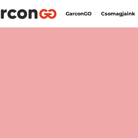
GarconGO
Csomagjaink