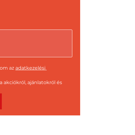
dom az 
adatkezelési 
kciókról, ajánlatokról és 