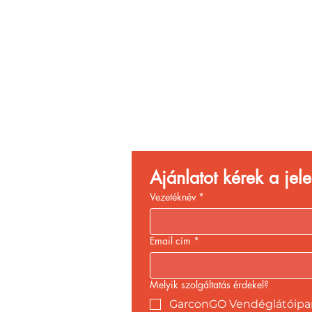
Vend
Növ
Ajánlatot kérek a je
Vezetéknév
*
Email cím
*
Melyik szolgáltatás érdekel?
GarconGO Vendéglátóipari