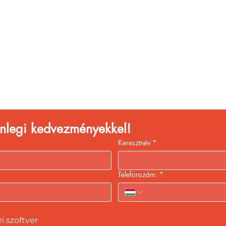
églátóhelyet üzemelte
eld a bevételed gyors
kiszolgálással!
lenlegi kedvezményekkel!
Keresztnév
*
Telefonszám:
*
 szoftver