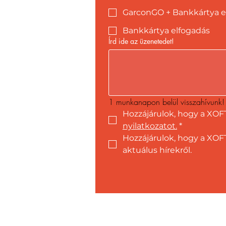
GarconGO + Bankkártya e
Bankkártya elfogadás
Írd ide az üzenetedet!
1 munkanapon belül visszahívunk!
Hozzájárulok, hogy a XOF
nyilatkozatot.
*
Hozzájárulok, hogy a XOFT
aktuálus hírekről.