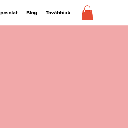
pcsolat
Blog
Továbbiak