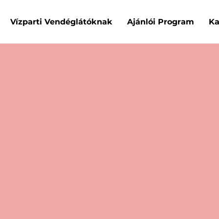
Vízparti Vendéglátóknak
Ajánlói Program
Ka