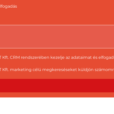
lfogadás
T Kft. CRM rendszerében kezelje az adataimat és elfoga
 Kft. marketing célú megkereséseket küldjön számomra a
Ajánlatot kérek!