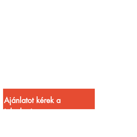
Vendéglátóhelyet
üzemeltetsz?
Növeld a bevételed
gyorsabb
kiszolgálással!
Ajánlatot kérek a 
jelenlegi 
kedvezményekkel!
Vezetéknév
*