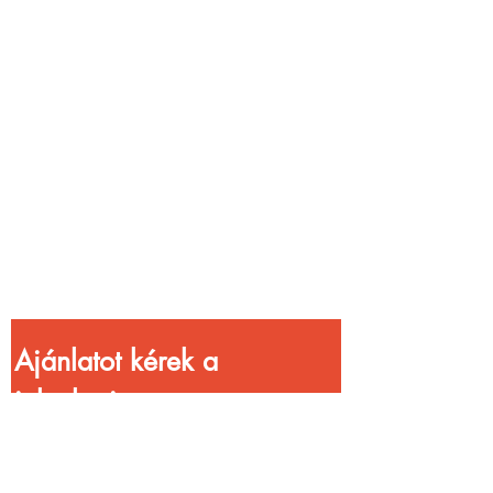
Vendéglátóhelyet
üzemeltetsz?
Növeld a bevételed
gyorsabb
kiszolgálással!
Ajánlatot kérek a 
jelenlegi 
kedvezményekkel!
Vezetéknév
*