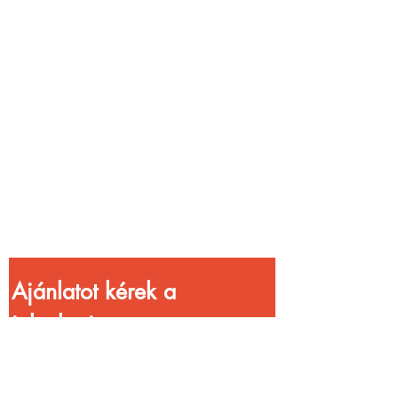
Vendéglátóhelyet
üzemeltetsz?
Növeld a bevételed
gyorsabb
kiszolgálással!
Ajánlatot kérek a 
jelenlegi 
kedvezményekkel!
Vezetéknév
*