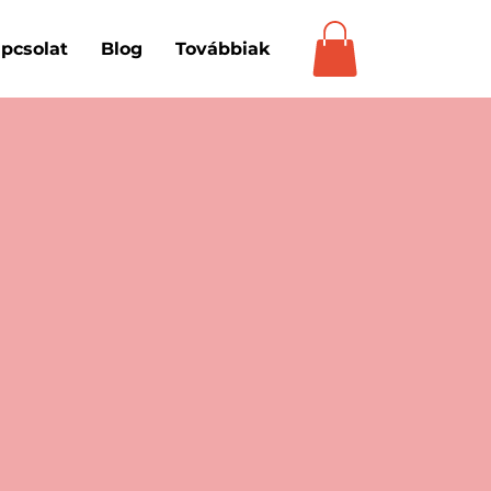
pcsolat
Blog
Továbbiak