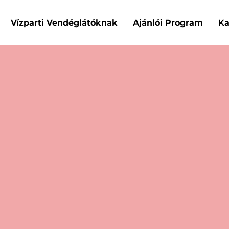
Vízparti Vendéglátóknak
Ajánlói Program
Ka