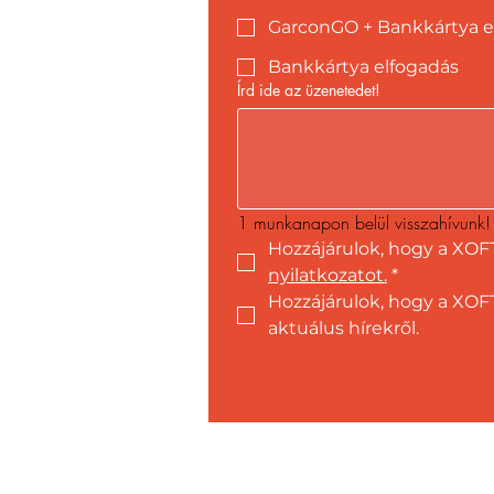
GarconGO + Bankkártya e
Bankkártya elfogadás
Írd ide az üzenetedet!
1 munkanapon belül visszahívunk!
Hozzájárulok, hogy a XOF
nyilatkozatot.
*
Hozzájárulok, hogy a XOFT
aktuálus hírekről.