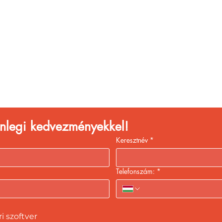
églátóhelyet üzemelte
eld a bevételed gyors
kiszolgálással!
lenlegi kedvezményekkel!
Keresztnév
*
Telefonszám:
*
 szoftver