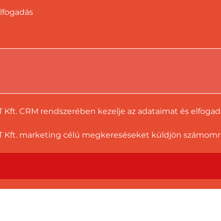
lfogadás
T Kft. CRM rendszerében kezelje az adataimat és elfoga
 Kft. marketing célú megkereséseket küldjön számomra a
Ajánlatot kérek!