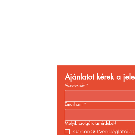
Vend
Növ
Ajánlatot kérek a je
Vezetéknév
*
Email cím
*
Melyik szolgáltatás érdekel?
GarconGO Vendéglátóipari