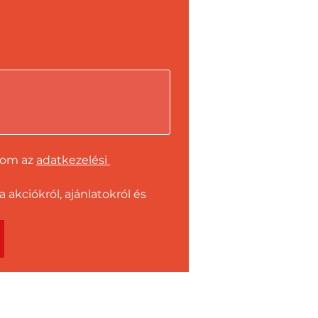
dom az 
adatkezelési 
kciókról, ajánlatokról és 