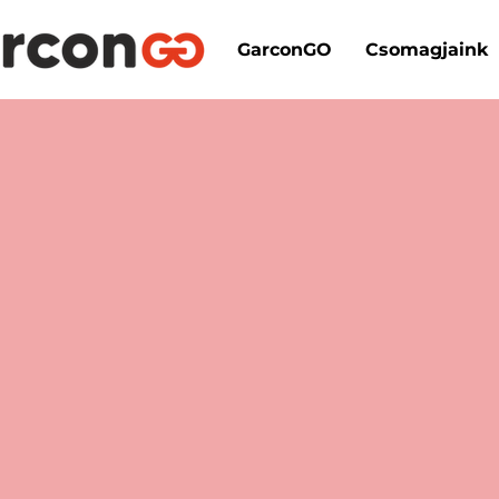
GarconGO
Csomagjaink