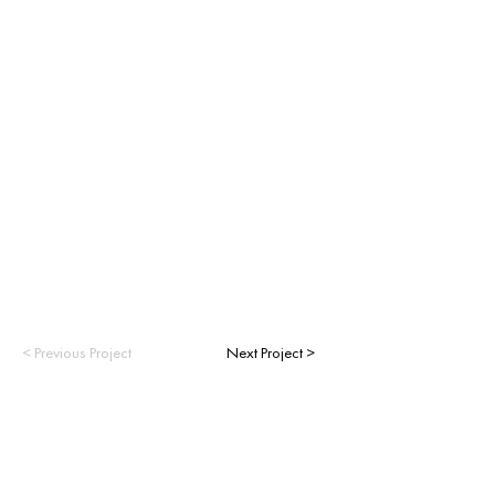
< Previous Project
Next Project >