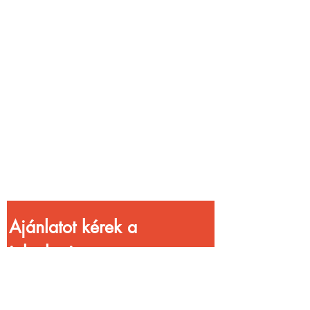
Vendéglátóhelyet
üzemeltetsz?
Növeld a bevételed
gyorsabb
kiszolgálással!
Ajánlatot kérek a 
jelenlegi 
kedvezményekkel!
Vezetéknév
*