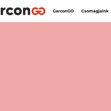
GarconGO
Csomagjaink