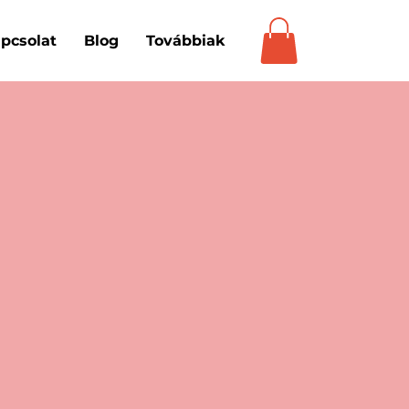
pcsolat
Blog
Továbbiak