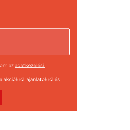
dom az 
adatkezelési 
kciókról, ajánlatokról és 