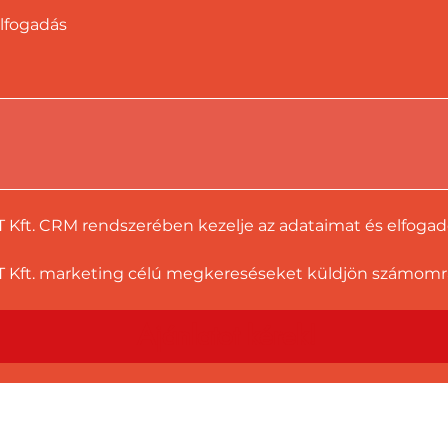
lfogadás
T Kft. CRM rendszerében kezelje az adataimat és elfoga
 Kft. marketing célú megkereséseket küldjön számomra a
Ajánlatot kérek!