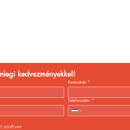
églátóhelyet üzemelte
eld a bevételed gyors
kiszolgálással!
lenlegi kedvezményekkel!
Keresztnév
*
Telefonszám:
*
 szoftver