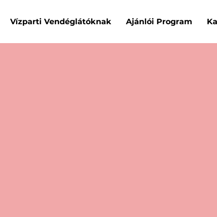
Vízparti Vendéglátóknak
Ajánlói Program
Ka