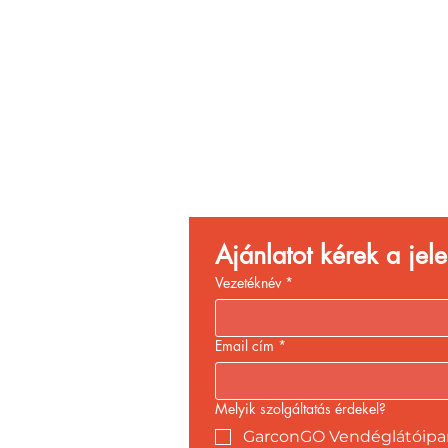
Vend
Növ
Ajánlatot kérek a je
Vezetéknév
*
Email cím
*
Melyik szolgáltatás érdekel?
GarconGO Vendéglátóipari