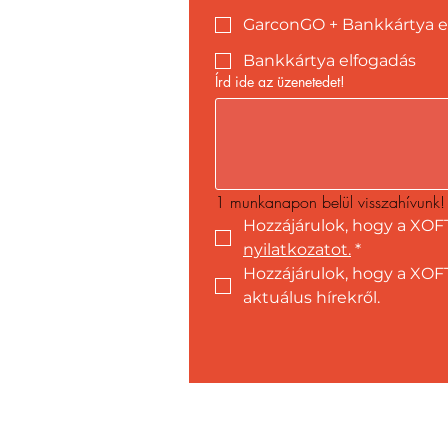
GarconGO + Bankkártya e
Bankkártya elfogadás
Írd ide az üzenetedet!
1 munkanapon belül visszahívunk!
Hozzájárulok, hogy a XOF
nyilatkozatot.
*
Hozzájárulok, hogy a XOFT
aktuálus hírekről.