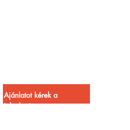
Vendéglátóhelyet
üzemeltetsz?
Növeld a bevételed
gyorsabb
kiszolgálással!
Ajánlatot kérek a 
jelenlegi 
kedvezményekkel!
Vezetéknév
*