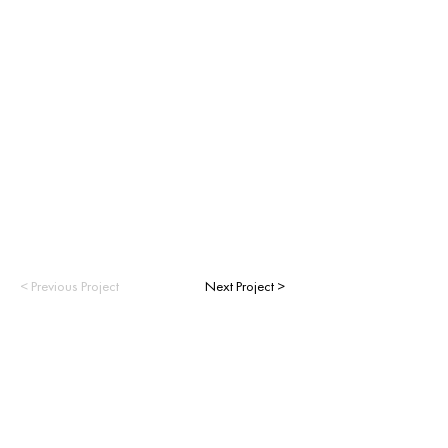
< Previous Project
Next Project >