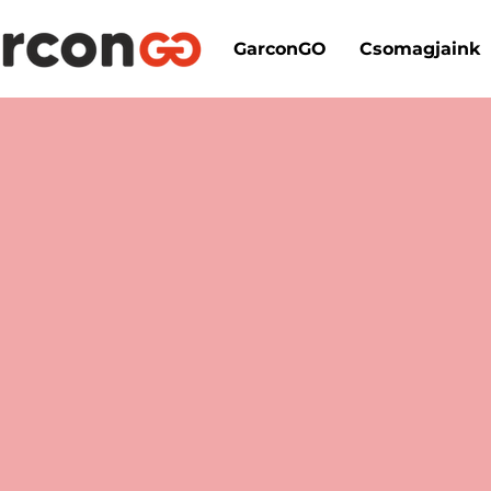
GarconGO
Csomagjaink