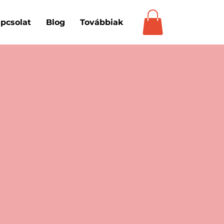
pcsolat
Blog
Továbbiak