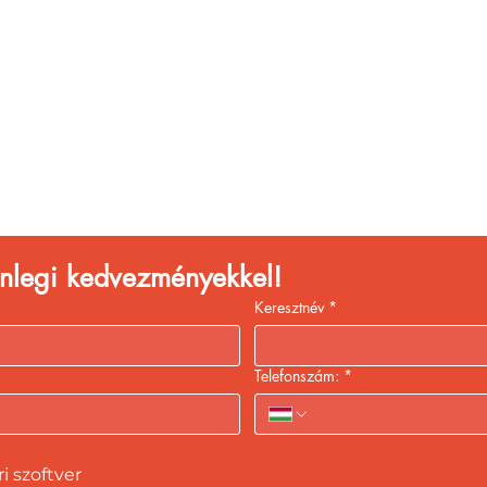
églátóhelyet üzemelte
eld a bevételed gyors
kiszolgálással!
lenlegi kedvezményekkel!
Keresztnév
*
Telefonszám:
*
 szoftver