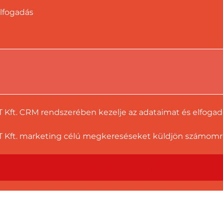
lfogadás
T Kft. CRM rendszerében kezelje az adataimat és elfoga
 Kft. marketing célú megkereséseket küldjön számomra a
Ajánlatot kérek!