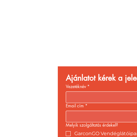
Vend
Növ
Ajánlatot kérek a je
Vezetéknév
*
Email cím
*
Melyik szolgáltatás érdekel?
GarconGO Vendéglátóipari