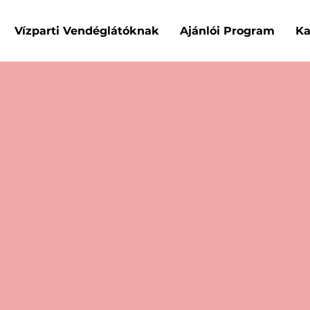
Vízparti Vendéglátóknak
Ajánlói Program
Ka