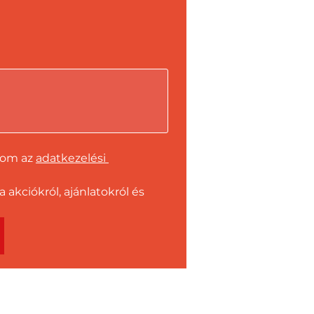
dom az 
adatkezelési 
kciókról, ajánlatokról és 