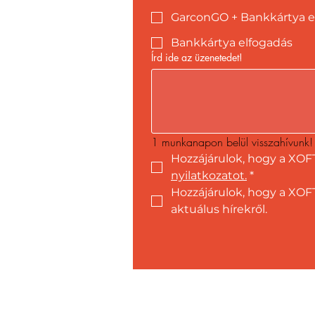
GarconGO + Bankkártya e
Bankkártya elfogadás
Írd ide az üzenetedet!
1 munkanapon belül visszahívunk!
Hozzájárulok, hogy a XOF
nyilatkozatot.
*
Hozzájárulok, hogy a XOFT
aktuálus hírekről.