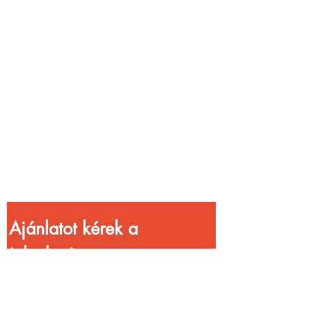
Vendéglátóhelyet
üzemeltetsz?
Növeld a bevételed
gyorsabb
kiszolgálással!
Ajánlatot kérek a 
jelenlegi 
kedvezményekkel!
Vezetéknév
*