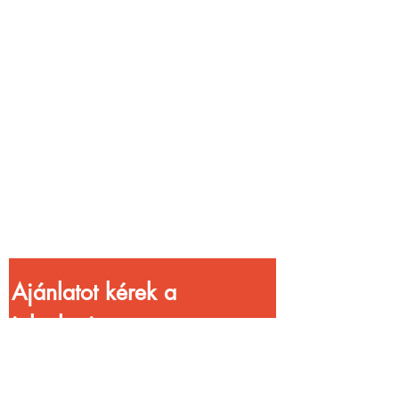
Vendéglátóhelyet
üzemeltetsz?
Növeld a bevételed
gyorsabb
kiszolgálással!
Ajánlatot kérek a 
jelenlegi 
kedvezményekkel!
Vezetéknév
*