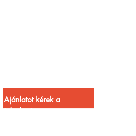
Vendéglátóhelyet
üzemeltetsz?
Növeld a bevételed
gyorsabb
kiszolgálással!
Ajánlatot kérek a 
jelenlegi 
kedvezményekkel!
Vezetéknév
*