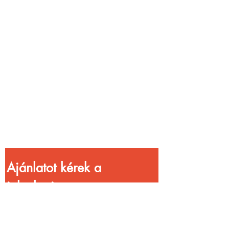
Vendéglátóhelyet
üzemeltetsz?
Növeld a bevételed
gyorsabb
kiszolgálással!
Ajánlatot kérek a 
jelenlegi 
kedvezményekkel!
Vezetéknév
*