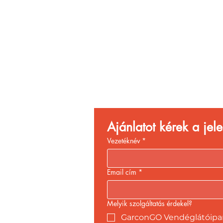
Vend
Növ
Ajánlatot kérek a je
Vezetéknév
*
Email cím
*
Melyik szolgáltatás érdekel?
GarconGO Vendéglátóipari