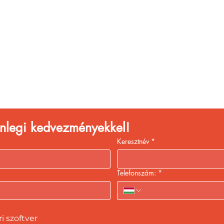
églátóhelyet üzemelte
eld a bevételed gyors
kiszolgálással!
lenlegi kedvezményekkel!
Keresztnév
*
Telefonszám:
*
 szoftver