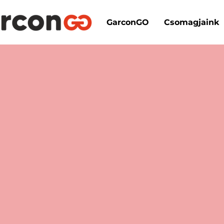
GarconGO
Csomagjaink