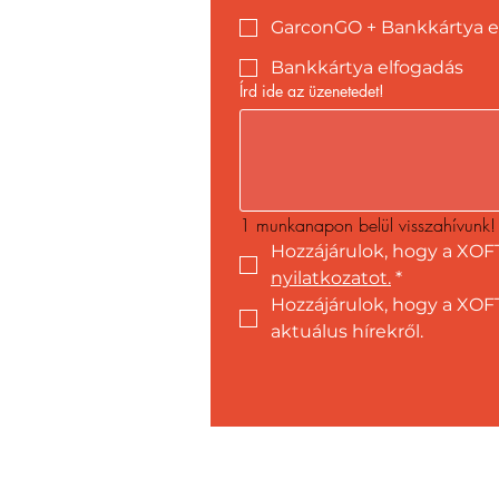
GarconGO + Bankkártya e
Bankkártya elfogadás
Írd ide az üzenetedet!
1 munkanapon belül visszahívunk!
Hozzájárulok, hogy a XOF
nyilatkozatot.
*
Hozzájárulok, hogy a XOFT
aktuálus hírekről.