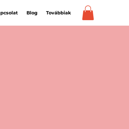
pcsolat
Blog
Továbbiak