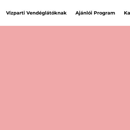
Vízparti Vendéglátóknak
Ajánlói Program
Ka