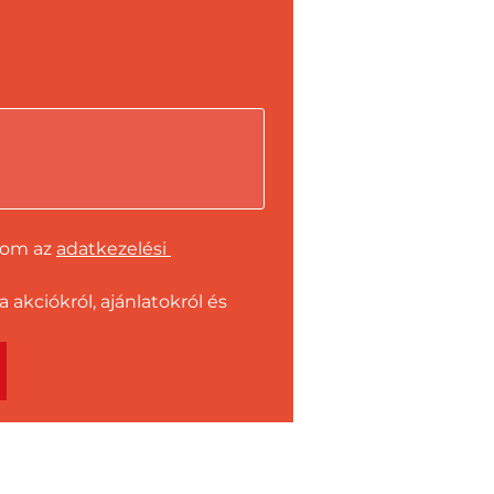
dom az 
adatkezelési 
kciókról, ajánlatokról és 