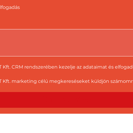
lfogadás
T Kft. CRM rendszerében kezelje az adataimat és elfoga
 Kft. marketing célú megkereséseket küldjön számomra a
Ajánlatot kérek!