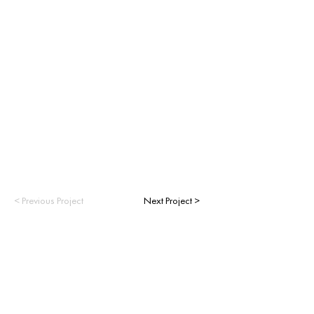
< Previous Project
Next Project >