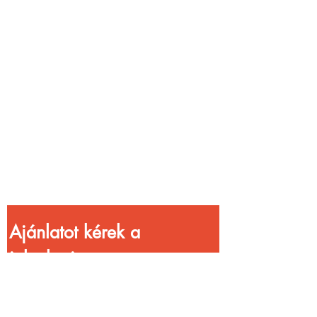
Vendéglátóhelyet
üzemeltetsz?
Növeld a bevételed
gyorsabb
kiszolgálással!
Ajánlatot kérek a 
jelenlegi 
kedvezményekkel!
Vezetéknév
*