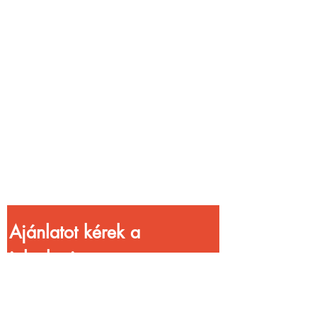
Vendéglátóhelyet
üzemeltetsz?
Növeld a bevételed
gyorsabb
kiszolgálással!
Ajánlatot kérek a 
jelenlegi 
kedvezményekkel!
Vezetéknév
*