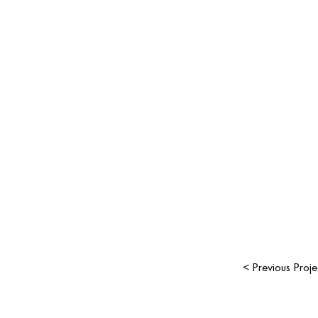
< Previous Proje