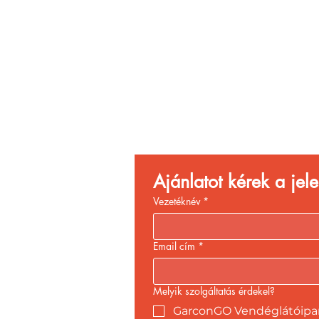
Vend
Növ
Ajánlatot kérek a je
Vezetéknév
*
Email cím
*
Melyik szolgáltatás érdekel?
GarconGO Vendéglátóipari