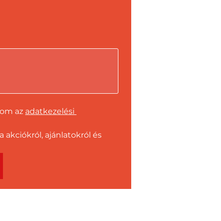
dom az 
adatkezelési 
kciókról, ajánlatokról és 