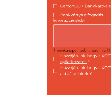
GarconGO + Bankkártya e
Bankkártya elfogadás
Írd ide az üzenetedet!
1 munkanapon belül visszahívunk!
Hozzájárulok, hogy a XOF
nyilatkozatot.
*
Hozzájárulok, hogy a XOFT
aktuálus hírekről.