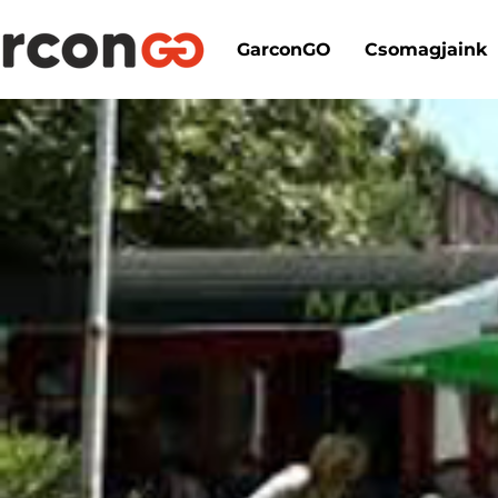
GarconGO
Csomagjaink