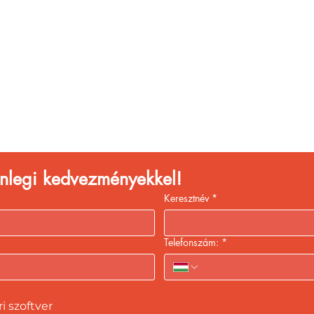
églátóhelyet üzemelte
eld a bevételed gyors
kiszolgálással!
lenlegi kedvezményekkel!
Keresztnév
*
Telefonszám:
*
 szoftver