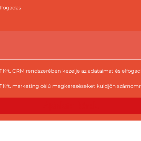
lfogadás
T Kft. CRM rendszerében kezelje az adataimat és elfoga
 Kft. marketing célú megkereséseket küldjön számomra a
Ajánlatot kérek!