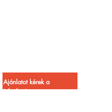
Vendéglátóhelyet
üzemeltetsz?
Növeld a bevételed
gyorsabb
kiszolgálással!
Ajánlatot kérek a 
jelenlegi 
kedvezményekkel!
Vezetéknév
*