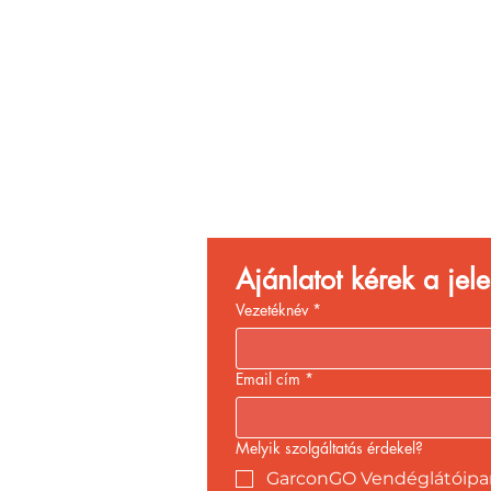
Vend
Növ
Ajánlatot kérek a je
Vezetéknév
*
Email cím
*
Melyik szolgáltatás érdekel?
GarconGO Vendéglátóipari