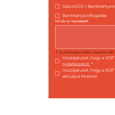
GarconGO + Bankkártya e
Bankkártya elfogadás
Írd ide az üzenetedet!
1 munkanapon belül visszahívunk!
Hozzájárulok, hogy a XOF
nyilatkozatot.
*
Hozzájárulok, hogy a XOFT
aktuálus hírekről.