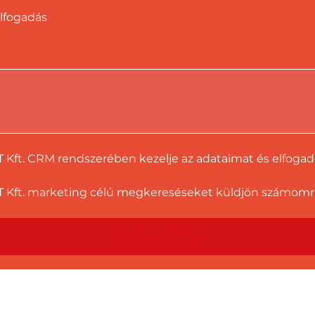
lfogadás
T Kft. CRM rendszerében kezelje az adataimat és elfoga
 Kft. marketing célú megkereséseket küldjön számomra a
Ajánlatot kérek!