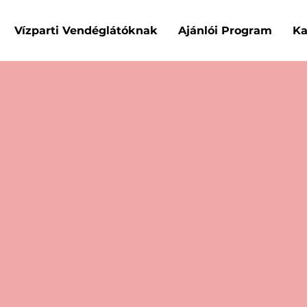
Vízparti Vendéglátóknak
Ajánlói Program
Ka