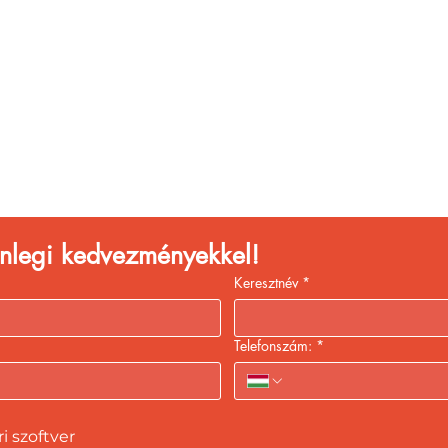
églátóhelyet üzemelte
eld a bevételed gyors
kiszolgálással!
lenlegi kedvezményekkel!
Keresztnév
*
Telefonszám:
*
 szoftver