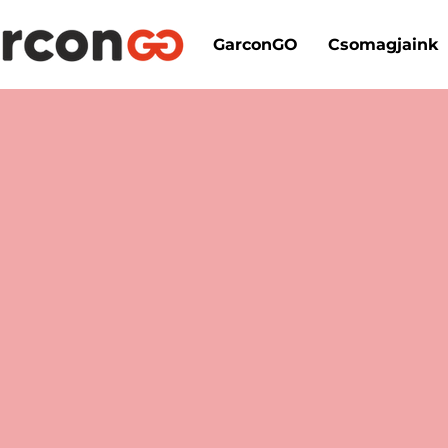
GarconGO
Csomagjaink