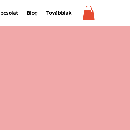
pcsolat
Blog
Továbbiak