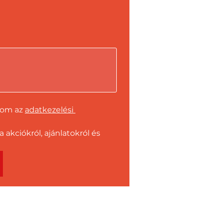
dom az 
adatkezelési 
kciókról, ajánlatokról és 