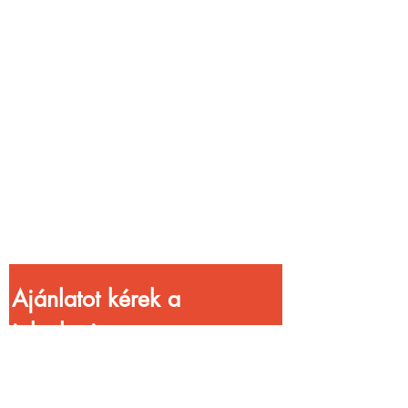
Vendéglátóhelyet
üzemeltetsz?
Növeld a bevételed
gyorsabb
kiszolgálással!
Ajánlatot kérek a 
jelenlegi 
kedvezményekkel!
Vezetéknév
*