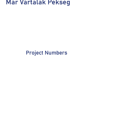
Már Vártalak Pékség
Project Numbers