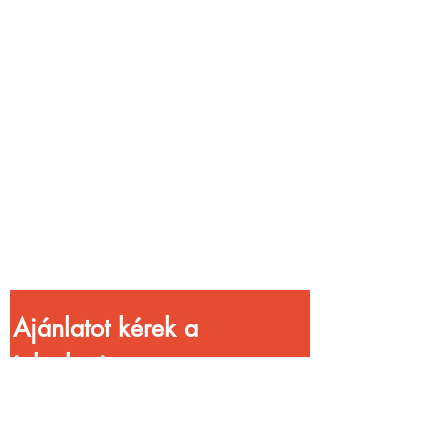
Vendéglátóhelyet
üzemeltetsz?
Növeld a bevételed
gyorsabb
kiszolgálással!
Ajánlatot kérek a 
jelenlegi 
kedvezményekkel!
Vezetéknév
*