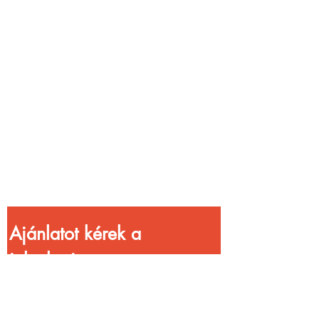
Vendéglátóhelyet
üzemeltetsz?
Növeld a bevételed
gyorsabb
kiszolgálással!
Ajánlatot kérek a 
jelenlegi 
kedvezményekkel!
Vezetéknév
*