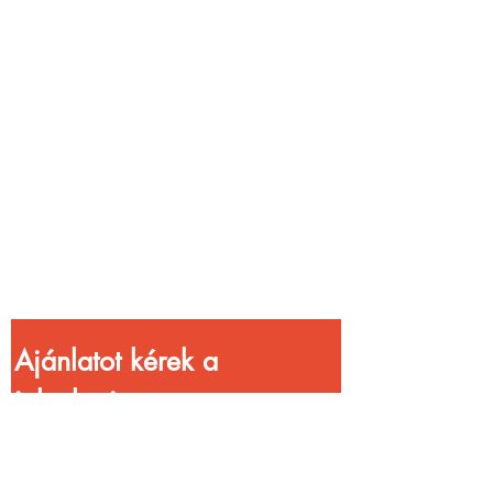
Vendéglátóhelyet
üzemeltetsz?
Növeld a bevételed
gyorsabb
kiszolgálással!
Ajánlatot kérek a 
jelenlegi 
kedvezményekkel!
Vezetéknév
*