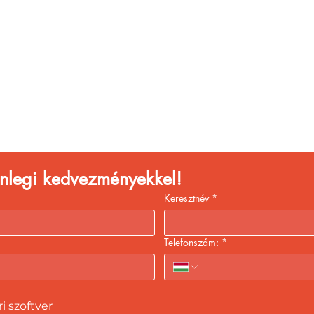
églátóhelyet üzemelte
eld a bevételed gyors
kiszolgálással!
lenlegi kedvezményekkel!
Keresztnév
*
Telefonszám:
*
 szoftver