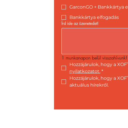
GarconGO + Bankkártya e
Bankkártya elfogadás
Írd ide az üzenetedet!
1 munkanapon belül visszahívunk!
Hozzájárulok, hogy a XOF
nyilatkozatot.
*
Hozzájárulok, hogy a XOFT
aktuálus hírekről.