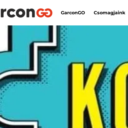
GarconGO
Csomagjaink