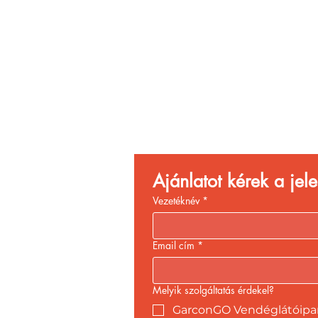
Vend
Növ
Ajánlatot kérek a je
Vezetéknév
*
Email cím
*
Melyik szolgáltatás érdekel?
GarconGO Vendéglátóipari