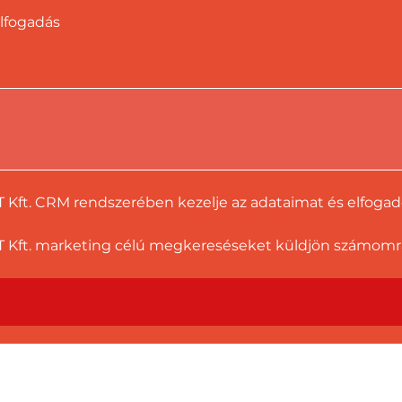
lfogadás
T Kft. CRM rendszerében kezelje az adataimat és elfoga
 Kft. marketing célú megkereséseket küldjön számomra a
Ajánlatot kérek!