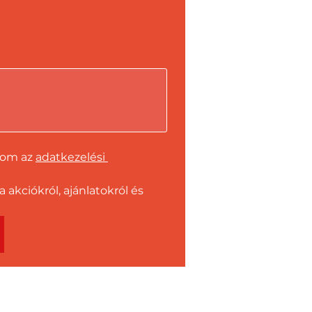
dom az 
adatkezelési 
kciókról, ajánlatokról és 