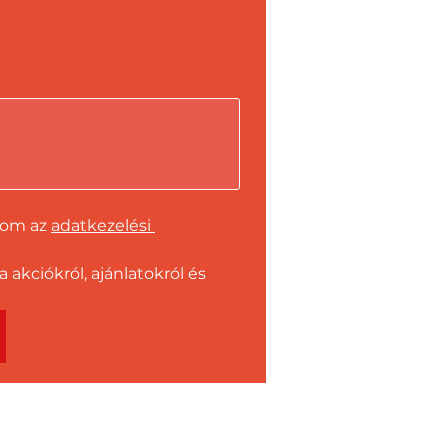
dom az 
adatkezelési 
kciókról, ajánlatokról és 