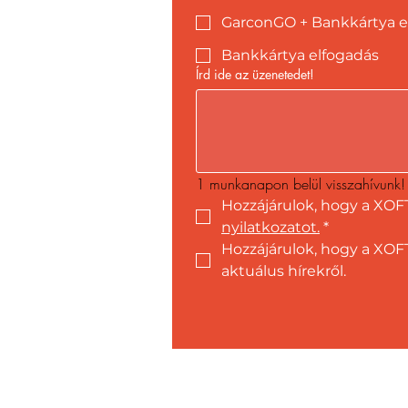
GarconGO + Bankkártya e
Bankkártya elfogadás
Írd ide az üzenetedet!
1 munkanapon belül visszahívunk!
Hozzájárulok, hogy a XOF
nyilatkozatot.
*
Hozzájárulok, hogy a XOFT
aktuálus hírekről.