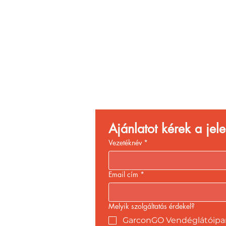
Vend
Növ
Ajánlatot kérek a je
Vezetéknév
*
Email cím
*
Melyik szolgáltatás érdekel?
GarconGO Vendéglátóipari