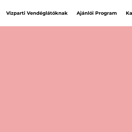
Vízparti Vendéglátóknak
Ajánlói Program
Ka