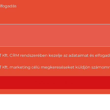
lfogadás
T Kft. CRM rendszerében kezelje az adataimat és elfoga
 Kft. marketing célú megkereséseket küldjön számomra a
Ajánlatot kérek!