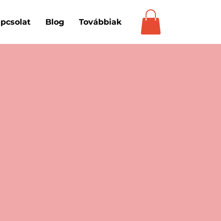
pcsolat
Blog
Továbbiak