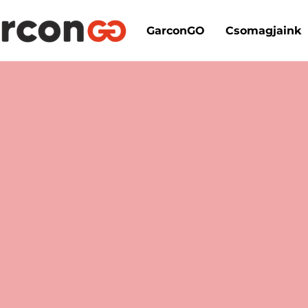
GarconGO
Csomagjaink