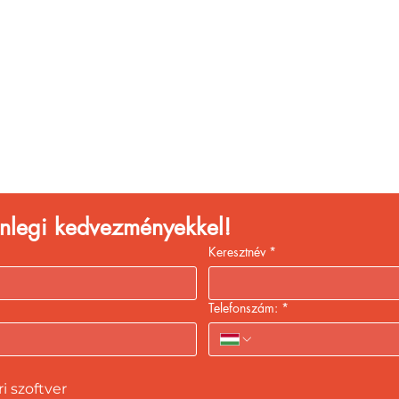
églátóhelyet üzemelte
eld a bevételed gyors
kiszolgálással!
lenlegi kedvezményekkel!
Keresztnév
*
Telefonszám:
*
 szoftver