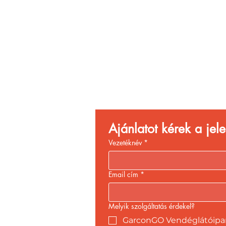
Vend
Növ
Ajánlatot kérek a je
Vezetéknév
*
Email cím
*
Melyik szolgáltatás érdekel?
GarconGO Vendéglátóipari