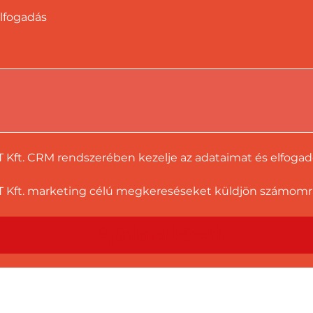
lfogadás
T Kft. CRM rendszerében kezelje az adataimat és elfoga
 Kft. marketing célú megkereséseket küldjön számomra a
Ajánlatot kérek!