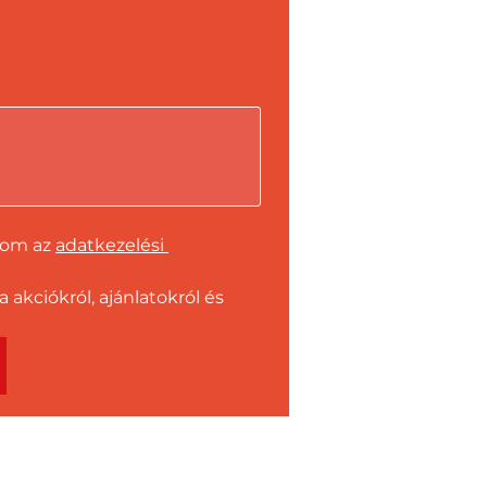
dom az 
adatkezelési 
kciókról, ajánlatokról és 