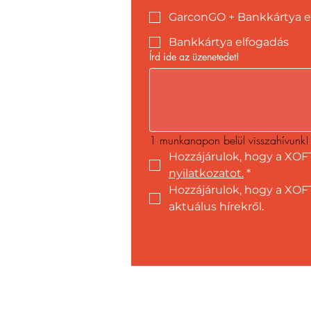
GarconGO + Bankkártya e
Bankkártya elfogadás
Írd ide az üzenetedet!
1 munkanapon belül visszahívunk!
Hozzájárulok, hogy a XOF
nyilatkozatot.
*
Hozzájárulok, hogy a XOFT
aktuálus hírekről.