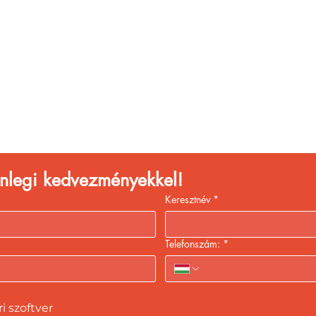
églátóhelyet üzemelte
eld a bevételed gyors
kiszolgálással!
lenlegi kedvezményekkel!
Keresztnév
*
Telefonszám:
*
 szoftver