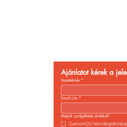
Vend
Növ
Ajánlatot kérek a je
Vezetéknév
*
Email cím
*
Melyik szolgáltatás érdekel?
GarconGO Vendéglátóipari