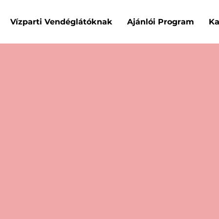
Vízparti Vendéglátóknak
Ajánlói Program
Ka