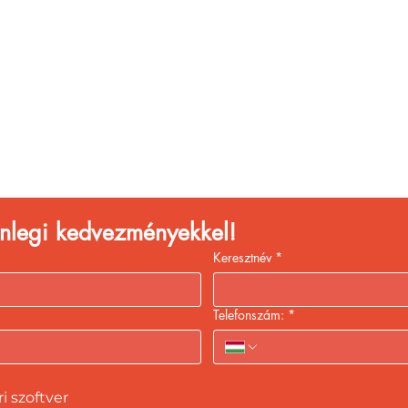
églátóhelyet üzemelte
eld a bevételed gyors
kiszolgálással!
lenlegi kedvezményekkel!
Keresztnév
*
Telefonszám:
*
 szoftver