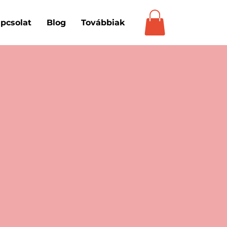
pcsolat
Blog
Továbbiak