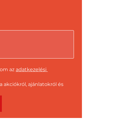
dom az 
adatkezelési 
kciókról, ajánlatokról és 