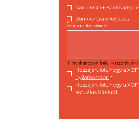
GarconGO + Bankkártya e
Bankkártya elfogadás
Írd ide az üzenetedet!
1 munkanapon belül visszahívunk!
Hozzájárulok, hogy a XOF
nyilatkozatot.
*
Hozzájárulok, hogy a XOFT
aktuálus hírekről.