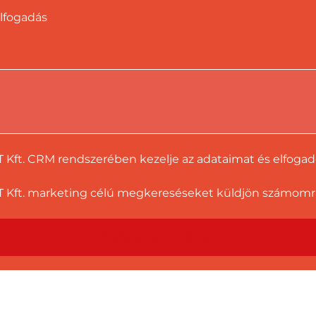
lfogadás
T Kft. CRM rendszerében kezelje az adataimat és elfoga
 Kft. marketing célú megkereséseket küldjön számomra a
Ajánlatot kérek!