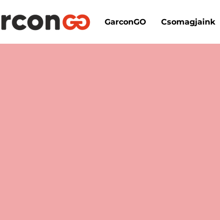
GarconGO
Csomagjaink