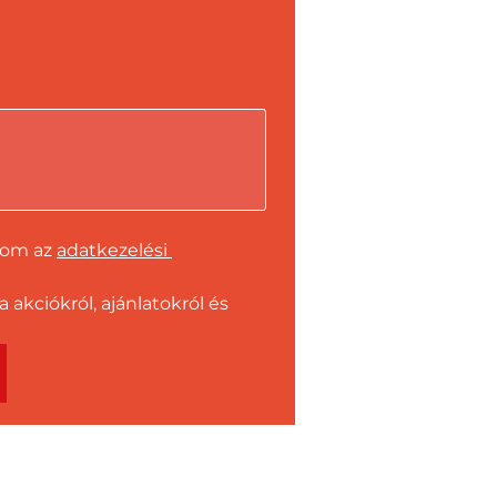
dom az 
adatkezelési 
kciókról, ajánlatokról és 