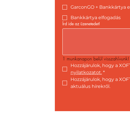
GarconGO + Bankkártya e
Bankkártya elfogadás
Írd ide az üzenetedet!
1 munkanapon belül visszahívunk!
Hozzájárulok, hogy a XOF
nyilatkozatot.
*
Hozzájárulok, hogy a XOFT
aktuálus hírekről.