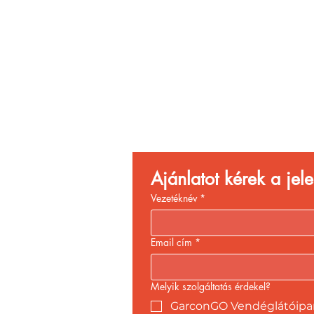
Vend
Növ
Ajánlatot kérek a je
Vezetéknév
*
Email cím
*
Melyik szolgáltatás érdekel?
GarconGO Vendéglátóipari