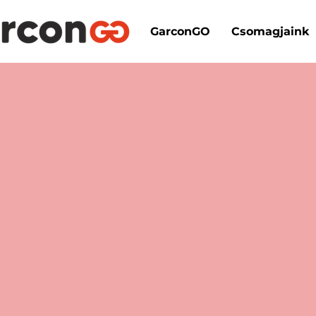
GarconGO
Csomagjaink