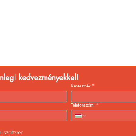
églátóhelyet üzemelte
eld a bevételed gyors
kiszolgálással!
lenlegi kedvezményekkel!
Keresztnév
*
Telefonszám:
*
 szoftver