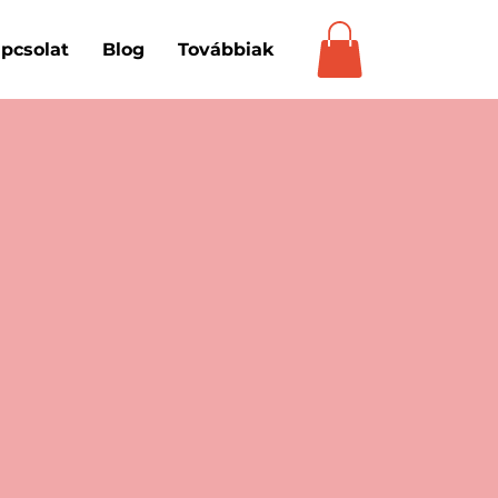
pcsolat
Blog
Továbbiak