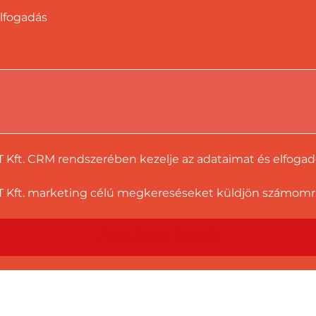
lfogadás
T Kft. CRM rendszerében kezelje az adataimat és elfoga
 Kft. marketing célú megkereséseket küldjön számomra a
Ajánlatot kérek!