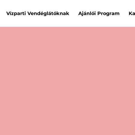
Vízparti Vendéglátóknak
Ajánlói Program
Ka