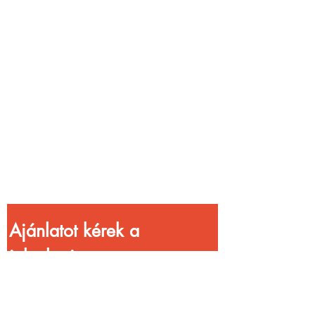
Vendéglátóhelyet
üzemeltetsz?
Növeld a bevételed
gyorsabb
kiszolgálással!
Ajánlatot kérek a 
jelenlegi 
kedvezményekkel!
Vezetéknév
*