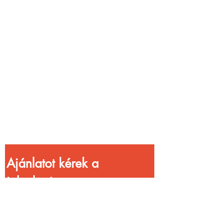
Vendéglátóhelyet
üzemeltetsz?
Növeld a bevételed
gyorsabb
kiszolgálással!
Ajánlatot kérek a 
jelenlegi 
kedvezményekkel!
Vezetéknév
*