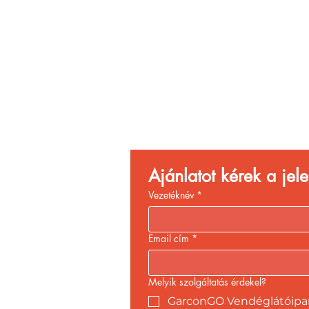
Vend
Növ
Ajánlatot kérek a je
Vezetéknév
*
Email cím
*
Melyik szolgáltatás érdekel?
GarconGO Vendéglátóipari