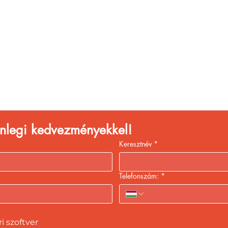
églátóhelyet üzemelte
eld a bevételed gyors
kiszolgálással!
lenlegi kedvezményekkel!
Keresztnév
*
Telefonszám:
*
 szoftver