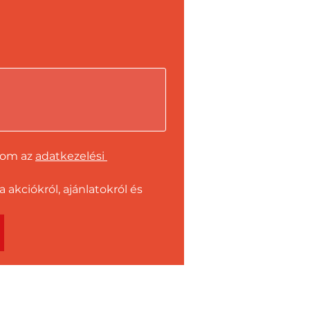
dom az 
adatkezelési 
kciókról, ajánlatokról és 