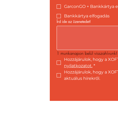
GarconGO + Bankkártya e
Bankkártya elfogadás
Írd ide az üzenetedet!
1 munkanapon belül visszahívunk!
Hozzájárulok, hogy a XOF
nyilatkozatot.
*
Hozzájárulok, hogy a XOFT
aktuálus hírekről.