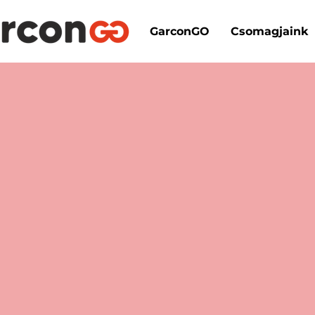
GarconGO
Csomagjaink