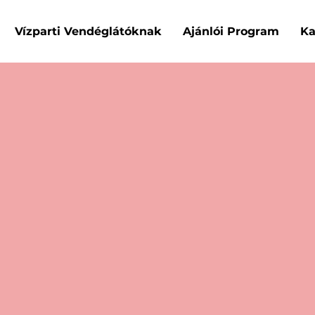
Vízparti Vendéglátóknak
Ajánlói Program
Ka