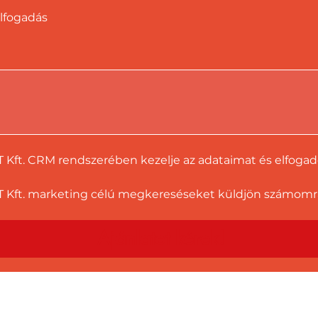
lfogadás
T Kft. CRM rendszerében kezelje az adataimat és elfoga
 Kft. marketing célú megkereséseket küldjön számomra a
Ajánlatot kérek!