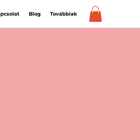
pcsolat
Blog
Továbbiak