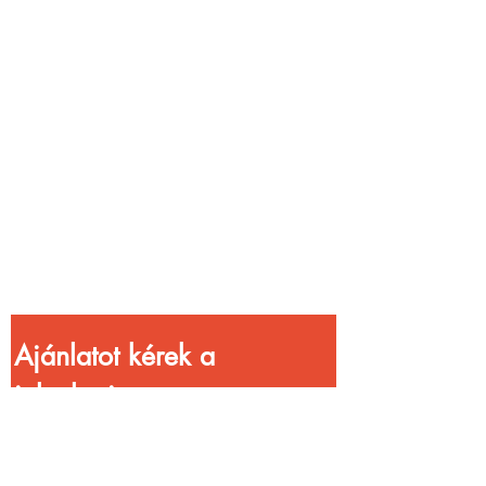
Vendéglátóhelyet
üzemeltetsz?
Növeld a bevételed
gyorsabb
kiszolgálással!
Ajánlatot kérek a 
jelenlegi 
kedvezményekkel!
Vezetéknév
*